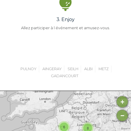
3. Enjoy
Allez participer à l événement et amusez-vous.
PULNOY
AINGERAY
SEILH
ALBI
METZ
GADANCOURT
+
−
6
8