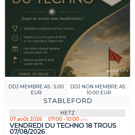
@UGOLF METZ
DDJ MEMBRE AS : 5.00
DDJ NON MEMBRE AS :
EUR
10.00 EUR
Réservez avan
STABLEFORD
00
04
METZ
JOUR(S)
HEURE(S
07 août 2026
07:00 - 10:00
(UTC)
VENDREDI DU TECHNO 18 TROUS
07/08/2026