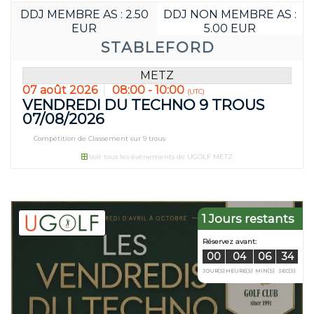
DDJ MEMBRE AS : 2.50
DDJ NON MEMBRE AS :
EUR
5.00 EUR
STABLEFORD
METZ
07 août 2026
08:00 - 10:00
(UTC)
VENDREDI DU TECHNO 9 TROUS
07/08/2026
Compétition de Classement sur 9 trous
Voir tous les événements de UGOLF METZ
1 Jours restants