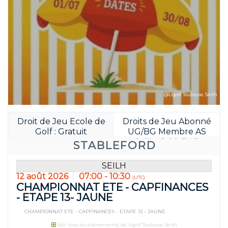
@Ugolf Toulouse Seilh
Droit de Jeu Ecole de
Droits de Jeu Abonné
Golf : Gratuit
UG/BG Membre AS
Seilh : 8.00 EUR
STABLEFORD
Réservez avan
04
00
SEILH
JOUR(S)
HEURE(S
12 août 2026
07:00 - 10:30
(UTC)
CHAMPIONNAT ETE - CAPFINANCES
- ETAPE 13- JAUNE
CHAMPIONNAT ETE - CAPFINANCES - ETAPE 13 - JAUNE
Voir tous les événements de Ugolf Toulouse Seilh