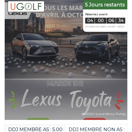
5 Jours restants
Réservez avan
04
00
JOUR(S)
HEURE(S
@UGOLF Grand Nancy-Pulnoy
DDJ MEMBRE AS : 5.00
DDJ MEMBRE NON AS :