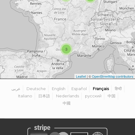
3
Leaflet
| ©
OpenStreetMap contributors
عربى
Deutsche
English
Español
Français
हिन्दी
Italiano
日本語
Nederlands
русский
中国
中國