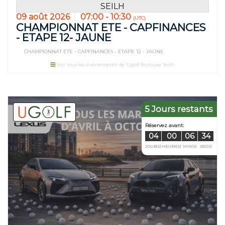
SEILH
09 août 2026
07:00 - 10:30
(UTC)
CHAMPIONNAT ETE - CAPFINANCES
- ETAPE 12- JAUNE
CHAMPIONNAT ETE - CAPFINANCES - ETAPE 12 - JAUNE
Voir tous les événements de Ugolf Toulouse Seilh
5 Jours restants
Réservez avan
01
16
JOUR(S)
HEURE(S