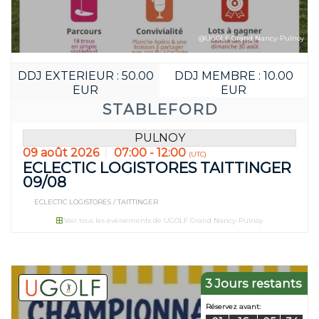
@UGOLF Grand Nancy-Pulnoy
DDJ EXTERIEUR : 50.00
DDJ MEMBRE : 10.00
EUR
EUR
STABLEFORD
PULNOY
09 août 2026
07:00 - 12:00
(UTC)
ECLECTIC LOGISTORES TAITTINGER
09/08
ECLECTIC LOGISTORES / TAITTINGER
Voir tous les événements de UGOLF Grand Nancy-Pulnoy
Réservez avan
02
00
JOUR(S)
HEURE(S
3 Jours restants