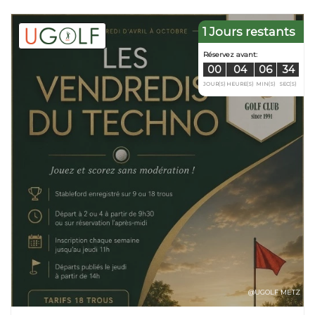
1 Jours restants
Réservez avan
00
04
JOUR(S)
HEURE(S
@UGOLF METZ