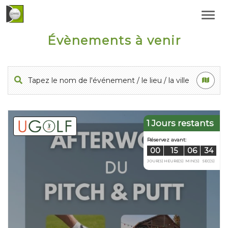
Évènements à venir
1 Jours restants
Réservez avan
00
15
JOUR(S)
HEURE(S