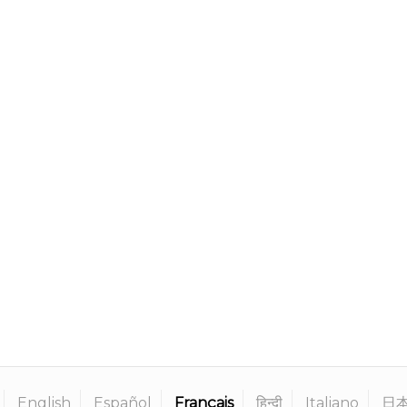
English
Español
Français
हिन्दी
Italiano
日