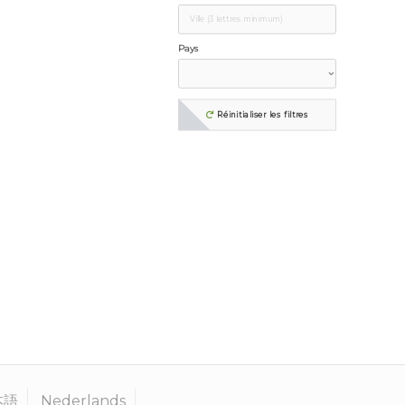
Pays
Réinitialiser les filtres
本語
Nederlands