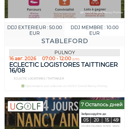
@UGOLF Grand Nancy-Pulnoy
DDJ EXTERIEUR : 50.00
DDJ MEMBRE : 10.00
EUR
EUR
STABLEFORD
PULNOY
16 авг. 2026
07:00 - 12:00
(UTC)
ECLECTIC LOGISTORES TAITTINGER
16/08
ECLECTIC LOGISTORES / TAITTINGER
Просмотреть все события из UGOLF Grand Nancy-Pulnoy
7 Осталось дней