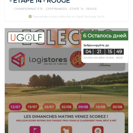
- ETAPE 14 - ROUGE
CHAMPIONNAT ETE - CAPFINANCES - ETAPE 14 - ROUGE
Просмотреть все события из Ugolf Toulouse Seilh
6 Осталось дней
Забронируйте д
04
20
JOUR(S)
HEURE(S)