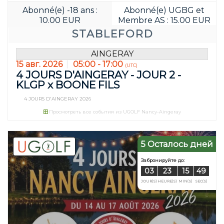
Abonné(e) -18 ans :
Abonné(e) UGBG et
Забронируйте д
10.00 EUR
Membre AS : 15.00 EUR
03
01
STABLEFORD
JOUR(S)
HEURE(S)
AINGERAY
15 авг. 2026
05:00 - 17:00
(UTC)
4 JOURS D'AINGERAY - JOUR 2 -
KLGP x BOONE FILS
4 JOURS D'AINGERAY 2026
Просмотреть все события из UGOLF Nancy-Aingeray
5 Осталось дней