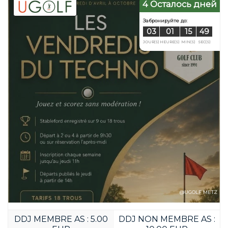
4 Осталось дней
Забронируйте д
02
21
JOUR(S)
HEURE(S)
@UGOLF METZ
DDJ MEMBRE AS : 5.00
DDJ NON MEMBRE AS :