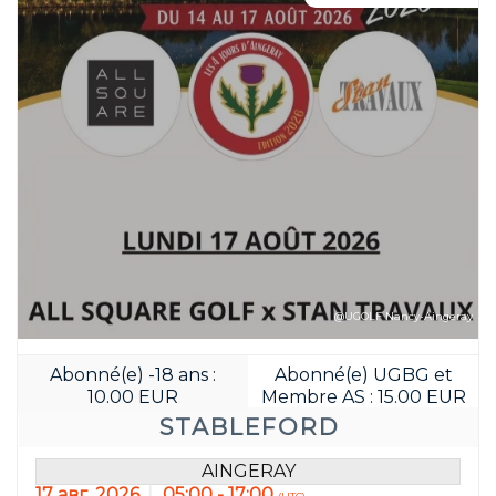
@UGOLF Nancy-Aingeray
Abonné(e) -18 ans :
Abonné(e) UGBG et
Забронируйте д
10.00 EUR
Membre AS : 15.00 EUR
04
13
STABLEFORD
JOUR(S)
HEURE(S)
AINGERAY
17 авг. 2026
05:00 - 17:00