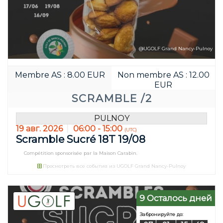
@UGOLF Grand Nancy-Pulnoy
Membre AS : 8.00 EUR
Non membre AS : 12.00
EUR
SCRAMBLE /2
PULNOY
19 авг. 2026
06:00 - 15:00
(UTC)
Scramble Sucré 18T 19/08
Compétition sponsorisée par la Maison Carabin.
Просмотреть все события из UGOLF Grand Nancy-Pulnoy
9 Осталось дней