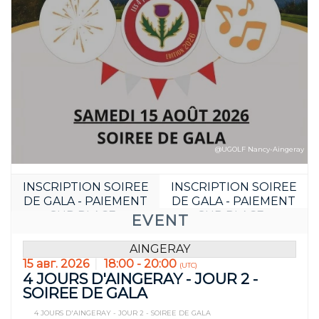
@UGOLF Nancy-Aingeray
INSCRIPTION SOIREE
INSCRIPTION SOIREE
DE GALA - PAIEMENT
DE GALA - PAIEMENT
SUR PLACE :
SUR PLACE :
EVENT
Бесплатно
Бесплатно
AINGERAY
15 авг. 2026
18:00 - 20:00
(UTC)
4 JOURS D'AINGERAY - JOUR 2 -
SOIREE DE GALA
Забронируйте д
4 JOURS D'AINGERAY - JOUR 2 - SOIREE DE GALA