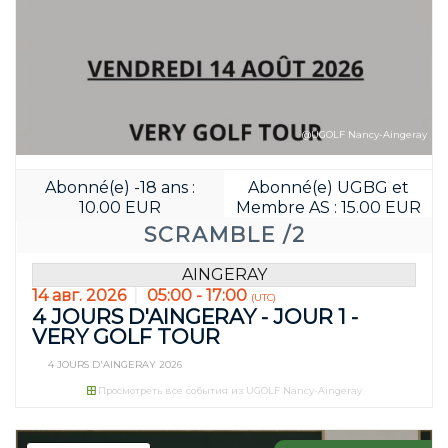
@UGOLF Nancy-Aingeray
Abonné(e) -18 ans :
Abonné(e) UGBG et
10.00 EUR
Membre AS : 15.00 EUR
SCRAMBLE /2
AINGERAY
14 авг. 2026
05:00 - 17:00
(UTC)
4 JOURS D'AINGERAY - JOUR 1 -
VERY GOLF TOUR
4 JOURS D'AINGERAY 2026
Просмотреть все события из UGOLF Nancy-Aingeray