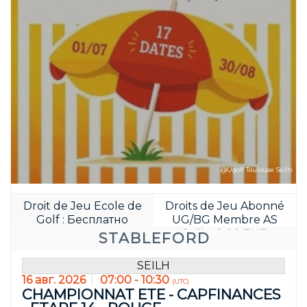
JOUR(S)
HEURE(S)
@Ugolf Toulouse Seilh
Droit de Jeu Ecole de
Droits de Jeu Abonné
Golf : Бесплатно
UG/BG Membre AS
Seilh : 8.00 EUR
STABLEFORD
SEILH
16 авг. 2026
07:00 - 10:30
(UTC)
CHAMPIONNAT ETE - CAPFINANCES