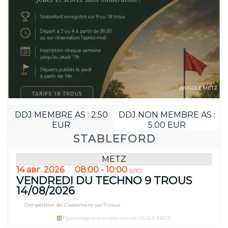
Забронируйте д
03
01
JOUR(S)
HEURE(S)
@UGOLF METZ
DDJ MEMBRE AS : 2.50
DDJ NON MEMBRE AS :
EUR
5.00 EUR
STABLEFORD
METZ
14 авг. 2026
08:00 - 10:00
(UTC)
VENDREDI DU TECHNO 9 TROUS
14/08/2026
Compétition de Classement sur 9 trous
Просмотреть все события из UGOLF METZ