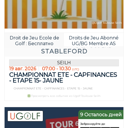
@Ugolf Toulouse Seilh
Droit de Jeu Ecole de
Droits de Jeu Abonné
Golf : Бесплатно
UG/BG Membre AS
Seilh : 8.00 EUR
STABLEFORD
SEILH
19 авг. 2026
07:00 - 10:30
(UTC)
CHAMPIONNAT ETE - CAPFINANCES
- ETAPE 15- JAUNE
Забронируйте д
CHAMPIONNAT ETE - CAPFINANCES - ETAPE 15 - JAUNE
04
21
Просмотреть все события из Ugolf Toulouse Seilh
JOUR(S)
HEURE(S)
9 Осталось дней