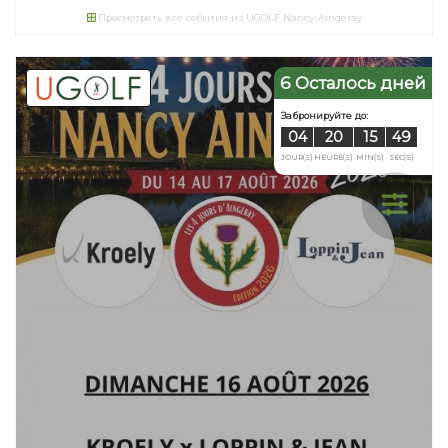
03
20
Просмотреть все события из UGOLF Nancy-Aingeray
JOUR(S)
HEURE(S)
6 Осталось дней