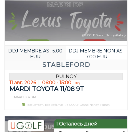
@UGOLF Grand Nancy-Pulnoy
DDJ MEMBRE AS : 5.00
DDJ MEMBRE NON AS :
EUR
7.00 EUR
STABLEFORD
PULNOY
11 авг. 2026
06:00 - 15:00
(UTC)
MARDI TOYOTA 11/08 9T
MARDI TOYOTA
Просмотреть все события из UGOLF Grand Nancy-Pulnoy
1 Осталось дней