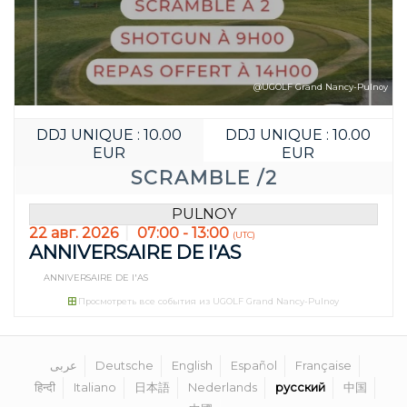
@UGOLF Grand Nancy-Pulnoy
DDJ UNIQUE : 10.00
DDJ UNIQUE : 10.00
EUR
EUR
SCRAMBLE /2
Забронируйте д
06
13
PULNOY
22 авг. 2026
07:00 - 13:00
JOUR(S)
HEURE(S)
(UTC)
ANNIVERSAIRE DE l'AS
ANNIVERSAIRE DE l'AS
Просмотреть все события из UGOLF Grand Nancy-Pulnoy
عربى
Deutsche
English
Español
Française
हिन्दी
Italiano
日本語
Nederlands
русский
中国