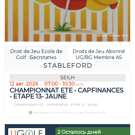
@Ugolf Toulouse Seilh
Droit de Jeu Ecole de
Droits de Jeu Abonné
Забронируйте д
Golf : Бесплатно
UG/BG Membre AS
00
13
Seilh : 8.00 EUR
STABLEFORD
JOUR(S)
HEURE(S)
SEILH
12 авг. 2026
07:00 - 10:30
(UTC)
CHAMPIONNAT ETE - CAPFINANCES
- ETAPE 13- JAUNE
CHAMPIONNAT ETE - CAPFINANCES - ETAPE 13 - JAUNE
Просмотреть все события из Ugolf Toulouse Seilh
2 Осталось дней