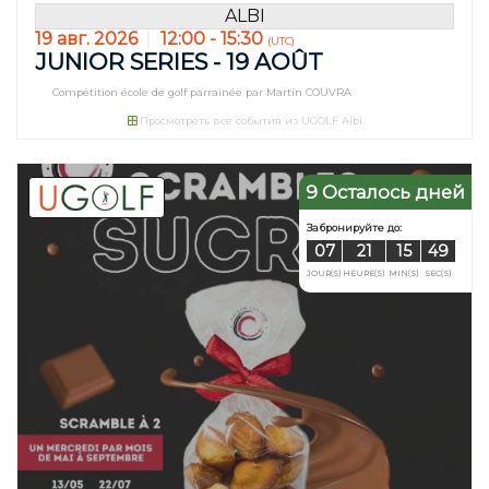
ALBI
19 авг. 2026
12:00 - 15:30
(UTC)
JUNIOR SERIES - 19 AOÛT
Compétition école de golf parrainée par Martin COUVRA
Просмотреть все события из UGOLF Albi
9 Осталось дней
Забронируйте д
05
20
JOUR(S)
HEURE(S)