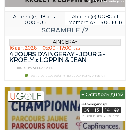
@UGOLF Nancy-Aingeray
Abonné(e) -18 ans :
Abonné(e) UGBG et
10.00 EUR
Membre AS : 15.00 EUR
SCRAMBLE /2
AINGERAY
16 авг. 2026
05:00 - 17:00
(UTC)
4 JOURS D'AINGERAY - JOUR 3 -
KROELY x LOPPIN & JEAN
4 JOURS D'AINGERAY 2026
Просмотреть все события из UGOLF Nancy-Aingeray
6 Осталось дней
Забронируйте д
03
23