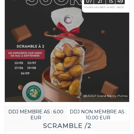
Забронируйте д
07
13
JOUR(S)
HEURE(S)
@UGOLF Grand Nancy-Pulnoy
DDJ MEMBRE AS : 6.00
DDJ NON MEMBRE AS :
EUR
10.00 EUR
SCRAMBLE /2