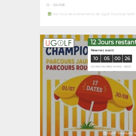
12 - JAUNE
Voir tous les événements de Ugolf Toulouse Seilh
12 Jours restan
Réservez av
@Ugolf Toulouse Se