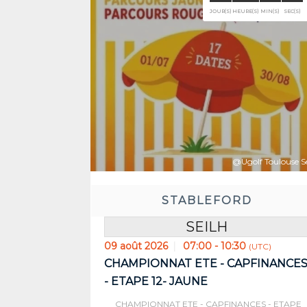
Réservez a
00
0
JOUR(S)
HEUR
@Ugolf Toulouse Se
STABLEFORD
SEILH
09 août 2026
07:00 - 10:30
(UTC)
CHAMPIONNAT ETE - CAPFINANCE
- ETAPE 12- JAUNE
CHAMPIONNAT ETE - CAPFINANCES - ETAPE