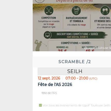
@Ugolf Toulouse Se
SCRAMBLE /2
SEILH
12 sept. 2026
07:00 - 21:00
(UTC)
Fête de l'AS 2026
Réservez ava
fête de l'AS
34
05
JOUR(S)
HEURE(
Voir tous les événements de Ugolf Toulouse Seilh