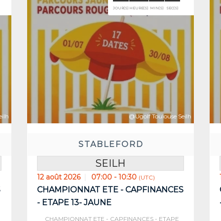
vant:
Réserve
5
00
25
03
E(S)
MIN(S)
SEC(S)
JOUR(S)
H
ilh
@Ugolf Toulouse Seilh
STABLEFORD
SEILH
12 août 2026
07:00 - 10:30
(UTC)
S
CHAMPIONNAT ETE - CAPFINANCES
- ETAPE 13- JAUNE
CHAMPIONNAT ETE - CAPFINANCES - ETAPE