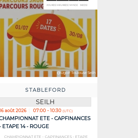
z avant:
Réser
05
00
25
07
EURE(S)
MIN(S)
SEC(S)
JOUR(S
@Ugolf Toulouse Seilh
STABLEFORD
SEILH
16 août 2026
07:00 - 10:30
(UTC)
CHAMPIONNAT ETE - CAPFINANCES
- ETAPE 14 - ROUGE
CHAMPIONNAT ETE - CAPFINANCES - ETAPE