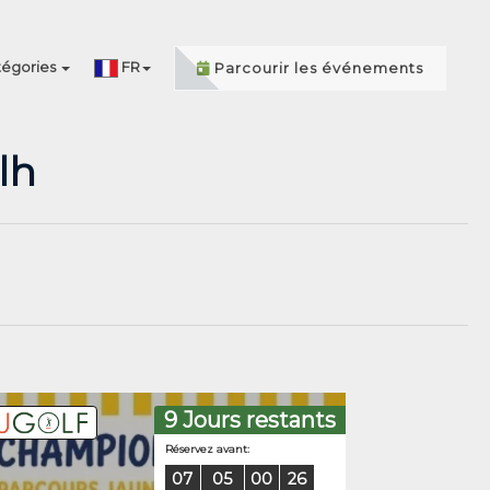
égories
FR
Parcourir les événements
lh
9 Jours restants