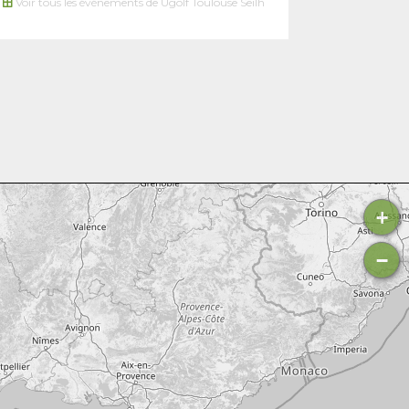
Voir tous les événements de Ugolf Toulouse Seilh
+
−