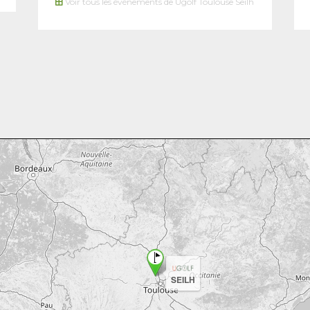
Voir tous les événements de Ugolf Toulouse Seilh
SEILH