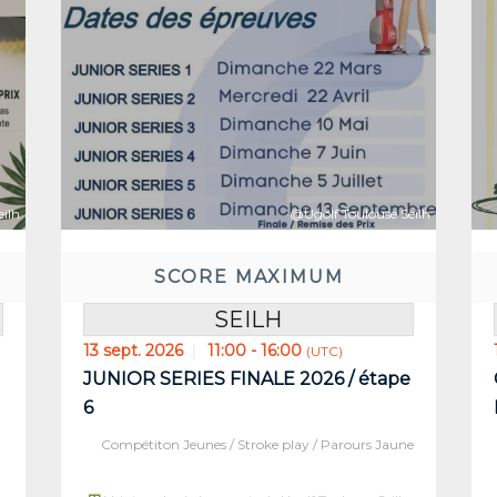
ilh
@Ugolf Toulouse Seilh
SCORE MAXIMUM
SEILH
13 sept. 2026
11:00 - 16:00
(UTC)
JUNIOR SERIES FINALE 2026 / étape
nt:
Réservez a
6
00
25
34
Compétiton Jeunes / Stroke play / Parours Jaune
S)
MIN(S)
SEC(S)
JOUR(S)
HEU