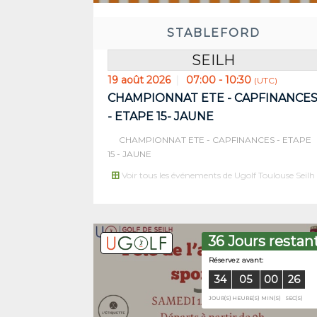
10
0
STABLEFORD
JOUR(S)
HEURE
SEILH
19 août 2026
07:00 - 10:30
(UTC)
CHAMPIONNAT ETE - CAPFINANCE
- ETAPE 15- JAUNE
CHAMPIONNAT ETE - CAPFINANCES - ETAPE
15 - JAUNE
Voir tous les événements de Ugolf Toulouse Seilh
36 Jours restan