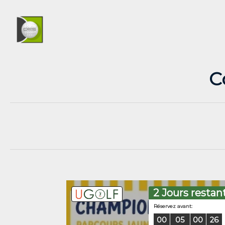
C
2 Jours restan