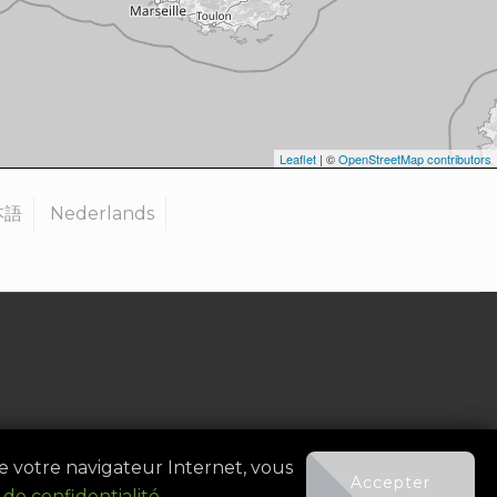
Leaflet
| ©
OpenStreetMap contributors
本語
Nederlands
anisateur
|
Contact
de votre navigateur Internet, vous
Accepter
 de confidentialité