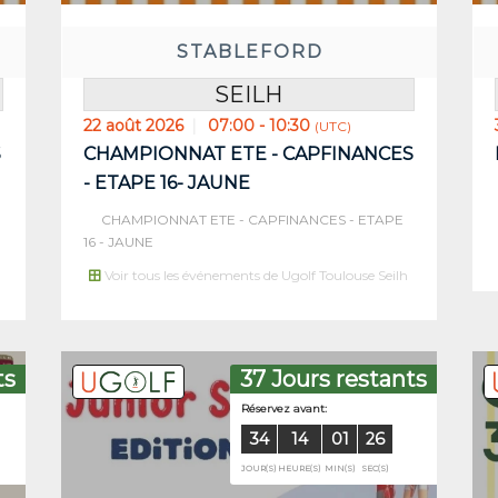
5
00
25
13
STABLEFORD
(S)
MIN(S)
SEC(S)
JOUR(S)
HE
SEILH
22 août 2026
07:00 - 10:30
(UTC)
S
CHAMPIONNAT ETE - CAPFINANCES
- ETAPE 16- JAUNE
CHAMPIONNAT ETE - CAPFINANCES - ETAPE
16 - JAUNE
Voir tous les événements de Ugolf Toulouse Seilh
ts
37 Jours restants