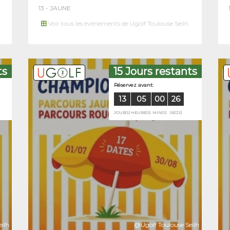
13 - JAUNE
Voir tous les événements de Ugolf Toulouse Seilh
ts
15 Jours restants
ant:
Réservez 
ilh
@Ugolf Toulouse Seilh