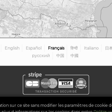
English
Español
Français
हिन्दी
Italiano
日
русский
中国
中國
entialité
|
Mentions légales
|
Termes et conditions
|
Devenir org
gation sur ce site sans modifier les paramètres de cookie 
©
2026
Golf Competitions @DigitalEventSystem
z plus d informations sur les cookies dans notre
Politique