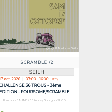
@Ugolf Toulouse Seilh
SCRAMBLE /2
SEILH
17 oct. 2026
07:00 - 16:00
(UTC)
CHALLENGE 36 TROUS - 3ème
vant:
Réserv
EDITION - FOURSOME/SCRAMBLE
14
01
25
69
Parcours JAUNE / 36 trous / Shotgun 9h00
RE(S)
MIN(S)
SEC(S)
JOUR(S)