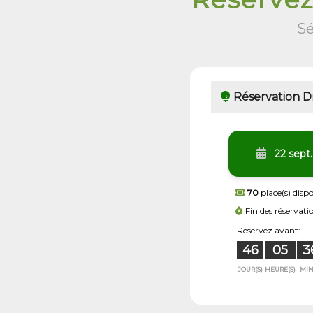
Sé
Réservation Dr
22 sept
70
place(s) dispo
Fin des réservati
Réservez avant:
46
05
3
JOUR(S)
HEURE(S)
MIN