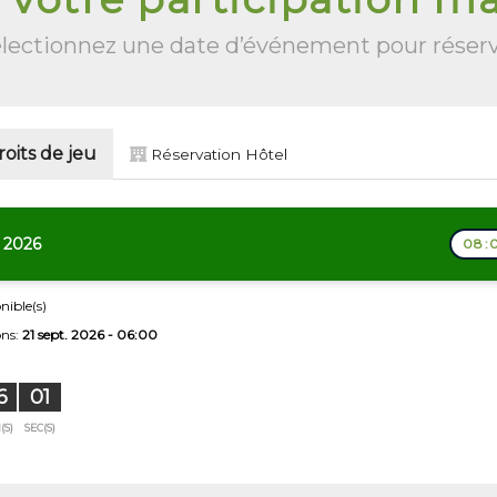
lectionnez une date d’événement pour réser
oits de jeu
Réservation Hôtel
. 2026
08:0
nible(s)
ons:
21 sept. 2026 - 06:00
6
00
(S)
SEC(S)