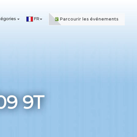
égories
FR
Parcourir les événements
09 9T