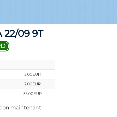
22/09 9T
RD
5.00EUR
7.00EUR
35.00EUR
ation maintenant