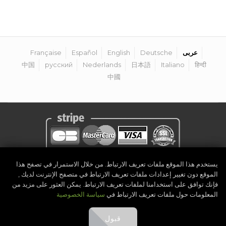
عربى
Deutsche
English
Español
Française
中国
русский
Nederlands
日本語
Italiano
हिन्दी
中國
يستخدم هذا الموقع ملفات تعريف الارتباط. من خلال الاستمرار في تصفح هذا
سياسة الخصوصية
|
إشعار قانوني
|
الشروط والأحكام
|
كن منظم
|
الاتصال
الموقع دون تغيير إعدادات ملفات تعريف الارتباط في متصفح الإنترنت لديك ,
Golf Competitions @DigitalEventSystem
2026
©
فإنك توافق على استخدامنا لملفات تعريف الارتباط. يمكن العثور على مزيد من
المعلومات حول ملفات تعريف الارتباط في
سياسة الخصوصية
قبول