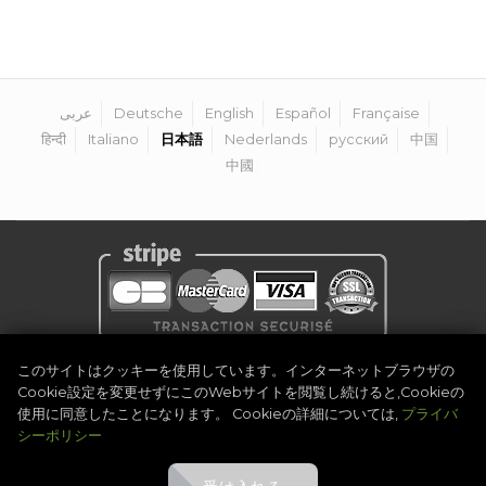
عربى
Deutsche
English
Español
Française
हिन्दी
Italiano
日本語
Nederlands
русский
中国
中國
プライバシーポリシー
|
法的通知
|
利用規約
|
オーガナイザーになる
|
連絡
このサイトはクッキーを使用しています。インターネットブラウザの
先
Cookie設定を変更せずにこのWebサイトを閲覧し続けると,Cookieの
©
2026
Golf Competitions @DigitalEventSystem
使用に同意したことになります。 Cookieの詳細については,
プライバ
シーポリシー