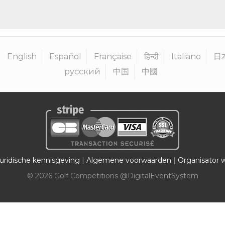
English
Español
Française
हिन्दी
Italiano
日
русский
中国
中國
uridische kennisgeving
|
Algemene voorwaarden
|
Organisator 
©
2026
Golf Competitions @DigitalEventSystem