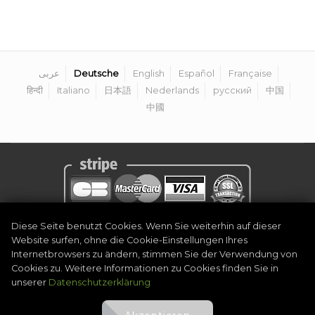
عربى
Deutsche
English
Español
Française
हिन्दी
Italiano
日本語
Nederlands
русский
中国
中國
Diese Seite benutzt Cookies. Wenn Sie weiterhin auf dieser
Datenschutzerklärung
|
Rechtlicher Hinweis
|
Allgemeine
Website surfen, ohne die Cookie-Einstellungen Ihres
Geschäftsbedingungen
|
Organisator werden
|
Kontakt
Internetbrowsers zu ändern, stimmen Sie der Verwendung von
©
2026
Golf Competitions @DigitalEventSystem
Cookies zu. Weitere Informationen zu Cookies finden Sie in
unserer
Datenschutzerklärung