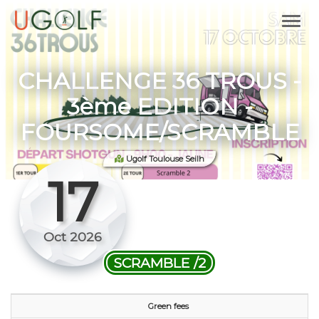
CHALLENGE 36 TROUS -
3ème EDITION -
FOURSOME/SCRAMBLE
Ugolf Toulouse Seilh
17
Oct 2026
SCRAMBLE /2
Green fees