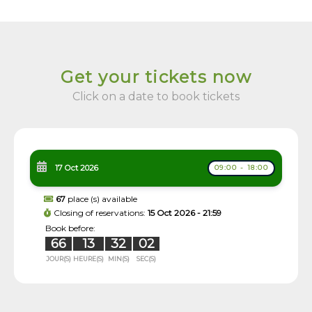
Get your tickets now
Click on a date to book tickets
17 Oct 2026
09:00 - 18:00
67
place (s) available
Closing of reservations:
15 Oct 2026 - 21:59
Book before:
66
13
32
01
JOUR(S)
HEURE(S)
MIN(S)
SEC(S)