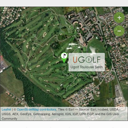
+
−
Ugolf Toulouse Seilh
Leaflet
| ©
OpenStreetMap contributors
, Tiles © Esri — Source: Esri, i-cubed, USDA,
USGS, AEX, GeoEye, Getmapping, Aerogrid, IGN, IGP, UPR-EGP, and the GIS User
Community