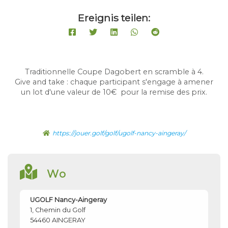
Ereignis teilen:
Traditionnelle Coupe Dagobert en scramble à 4.
Give and take : chaque participant s'engage à amener
un lot d'une valeur de 10€ pour la remise des prix.
https://jouer.golf/golf/ugolf-nancy-aingeray/
Wo
UGOLF Nancy-Aingeray
1, Chemin du Golf
54460
AINGERAY