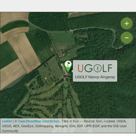
+
−
UGOLF Nancy-Aingeray
Leaflet
| ©
OpenStreetMap contributors
, Tiles © Esri — Source: Esri, i-cubed, USDA,
USGS, AEX, GeoEye, Getmapping, Aerogrid, IGN, IGP, UPR-EGP, and the GIS User
Community