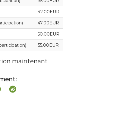
cipation)
35.00EUR
42.00EUR
ticipation)
47.00EUR
50.00EUR
rticipation)
55.00EUR
ation maintenant
ement: