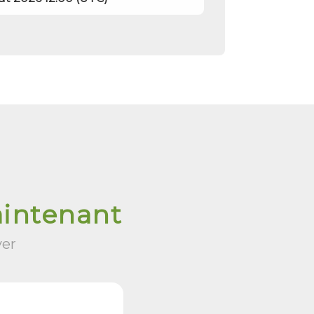
aintenant
ver