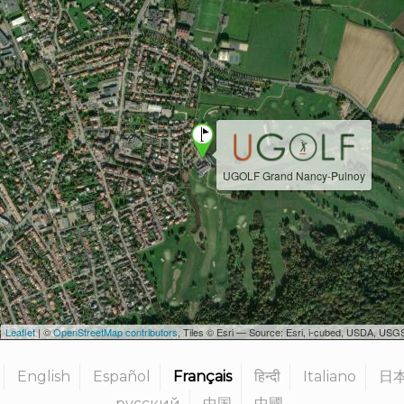
UGOLF Grand Nancy-Pulnoy
Leaflet
| ©
OpenStreetMap contributors
, Tiles © Esri — Source: Esri, i-cubed, USDA, U
English
Español
Français
हिन्दी
Italiano
日
русский
中国
中國