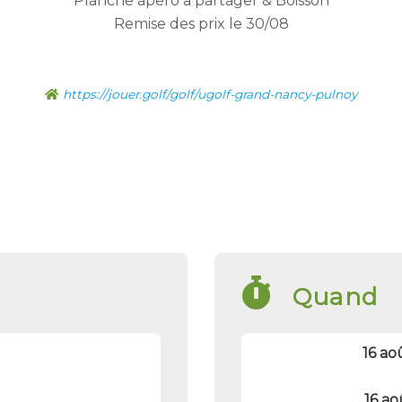
Planche apero à partager & Boisson
Remise des prix le 30/08
https://jouer.golf/golf/ugolf-grand-nancy-pulnoy
Quand
16 ao
16 ao