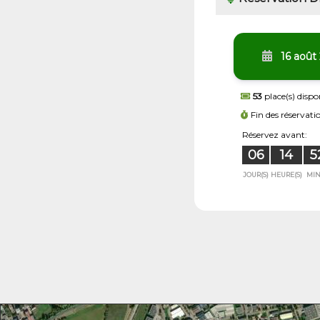
16 août
53
place(s) dispo
Fin des réservati
Réservez avant:
06
14
5
JOUR(S)
HEURE(S)
MIN