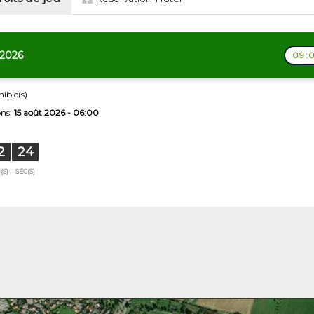
 2026
09:0
nible(s)
ons:
15 août 2026 - 06:00
2
23
(S)
SEC(S)