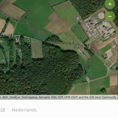
+
−
SGS, AEX, GeoEye, Getmapping, Aerogrid, IGN, IGP, UPR-EGP, and the GIS User Community
本語
Nederlands