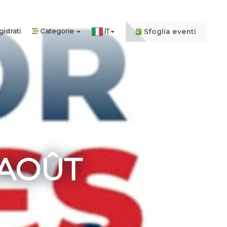
istrati
Categorie
IT
Sfoglia eventi
 AOÛT