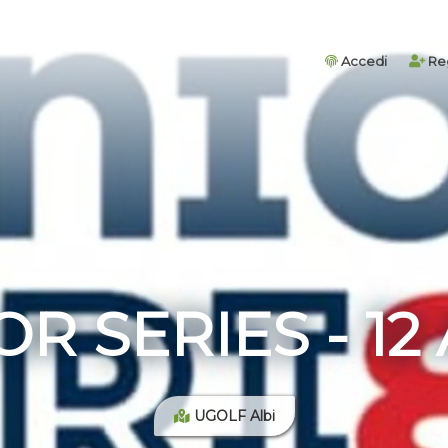
Accedi
Reg
OR SERIES - 12
UGOLF Albi