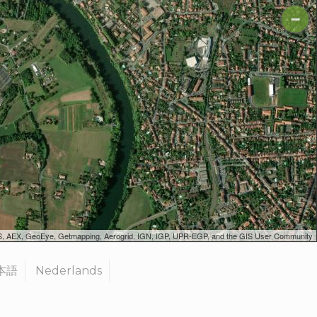
−
SGS, AEX, GeoEye, Getmapping, Aerogrid, IGN, IGP, UPR-EGP, and the GIS User Community
本語
Nederlands