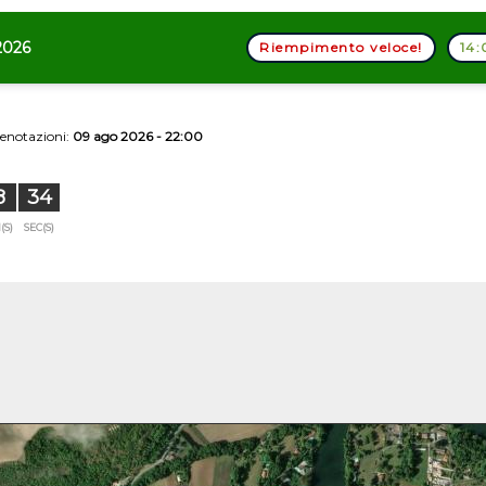
2026
Riempimento veloce!
14:
renotazioni:
09 ago 2026 - 22:00
8
33
(S)
SEC(S)