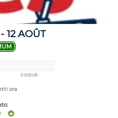
- 12 AOÛT
MUM
0.00EUR
etti ora
to: