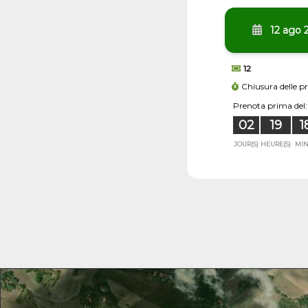
12 ago 
12
Chiusura delle p
Prenota prima del:
02
19
1
JOUR(S)
HEURE(S)
MIN