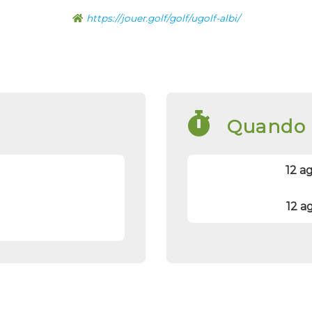
https://jouer.golf/golf/ugolf-albi/
Quando
12 a
12 a