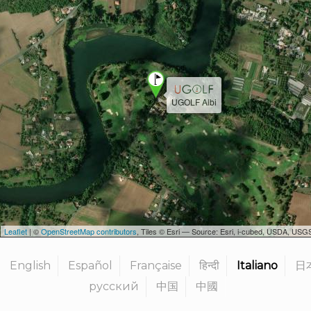
UGOLF Albi
Leaflet
| ©
OpenStreetMap contributors
, Tiles © Esri — Source: Esri, i-cubed, USDA, U
English
Español
Française
हिन्दी
Italiano
日
русский
中国
中國