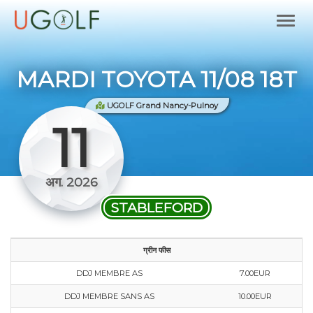
MARDI TOYOTA 11/08 18T
UGOLF Grand Nancy-Pulnoy
11
अग. 2026
STABLEFORD
ग्रीन फीस
DDJ MEMBRE AS
7.00EUR
DDJ MEMBRE SANS AS
10.00EUR