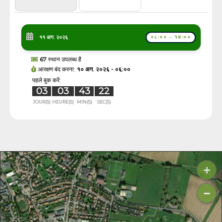
११ अग. २०२६
०८:०० - १७:००
67
स्थान उपलब्ध है
आरक्षण बंद करना:
१० अग. २०२६ - ०६:००
पहले बुक करें:
03
03
43
21
JOUR(S)
HEURE(S)
MIN(S)
SEC(S)
+
−