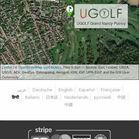
UGOLF Grand Nancy-Pulnoy
Leaflet
| ©
OpenStreetMap contributors
, Tiles © Esri — Source: Esri, i-cubed, USDA,
USGS, AEX, GeoEye, Getmapping, Aerogrid, IGN, IGP, UPR-EGP, and the GIS User
Community
عربى
Deutsche
English
Español
Française
हिन्दी
Italiano
日本語
Nederlands
русский
中国
中國