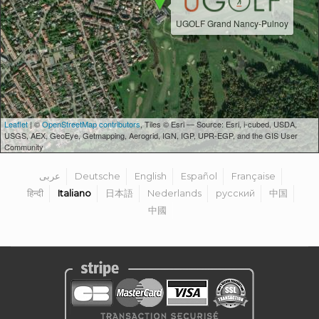
UGOLF Grand Nancy-Pulnoy
Leaflet
| ©
OpenStreetMap contributors
, Tiles © Esri — Source: Esri, i-cubed, USDA,
USGS, AEX, GeoEye, Getmapping, Aerogrid, IGN, IGP, UPR-EGP, and the GIS User
Community
عربى
Deutsche
English
Español
Française
हिन्दी
Italiano
日本語
Nederlands
русский
中国
中國