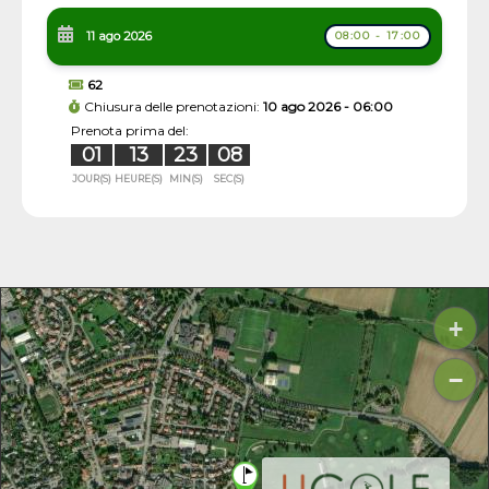
11 ago 2026
08:00 - 17:00
62
Chiusura delle prenotazioni:
10 ago 2026 - 06:00
Prenota prima del:
01
13
23
07
JOUR(S)
HEURE(S)
MIN(S)
SEC(S)
+
−