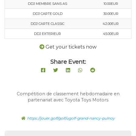
DDJ MEMBRE SANS AS
10.00EUR
DDJ CARTE GOLD
30.00EUR
DDJ CARTE CLASSIC
42.00EUR
DDJ EXTERIEUR
45.00EUR
Get your tickets now
Share Event:
Compétition de classement hebdomadaire en
partenariat avec Toyota Toys Motors
https://jouer.golf/golf/ugolf-grand-nancy-pulnoy