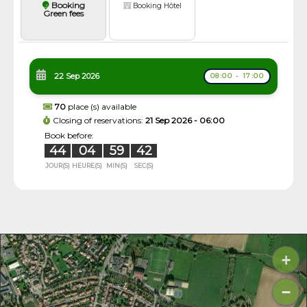
Booking
Booking Hôtel
Green fees
22 Sep 2026
08:00 - 17:00
70
place (s) available
Closing of reservations:
21 Sep 2026 - 06:00
Book before:
44
04
59
41
JOUR(S)
HEURE(S)
MIN(S)
SEC(S)
+
−