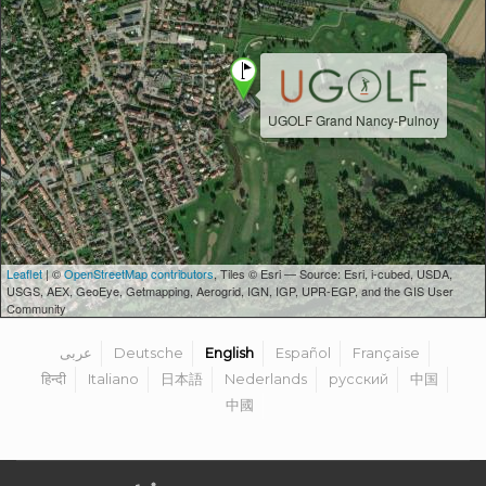
UGOLF Grand Nancy-Pulnoy
Leaflet
| ©
OpenStreetMap contributors
, Tiles © Esri — Source: Esri, i-cubed, USDA,
USGS, AEX, GeoEye, Getmapping, Aerogrid, IGN, IGP, UPR-EGP, and the GIS User
Community
عربى
Deutsche
English
Español
Française
हिन्दी
Italiano
日本語
Nederlands
русский
中国
中國