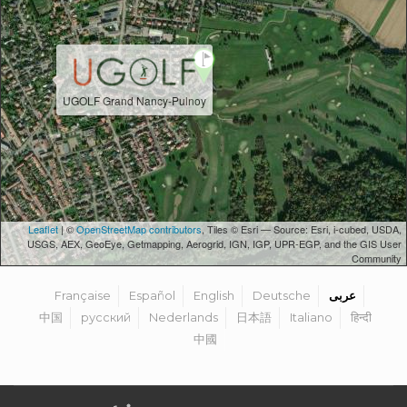
UGOLF Grand Nancy-Pulnoy
Leaflet
| ©
OpenStreetMap contributors
, Tiles © Esri — Source: Esri, i-cubed, USDA,
USGS, AEX, GeoEye, Getmapping, Aerogrid, IGN, IGP, UPR-EGP, and the GIS User
Community
عربى
Deutsche
English
Español
Française
中国
русский
Nederlands
日本語
Italiano
हिन्दी
中國