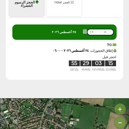
الحجز الرسوم
الحجز Hôtel
الخضراء
٢٥ أغسطس ٢٠٢٦
٠٨:٠٠ - ١٧:٠٠
70
إغلاق الحجوزات:
٢٤ أغسطس ٢٠٢٦ - ٠٦:٠٠
احجز قبل:
54
29
03
15
SEC(S)
MIN(S)
HEURE(S)
JOUR(S)
+
−