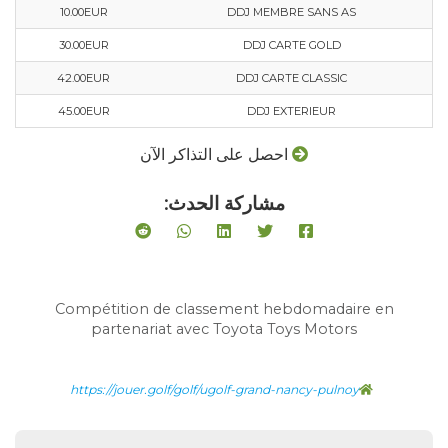
10.00EUR
DDJ MEMBRE SANS AS
30.00EUR
DDJ CARTE GOLD
42.00EUR
DDJ CARTE CLASSIC
45.00EUR
DDJ EXTERIEUR
احصل على التذاكر الآن
مشاركة الحدث:
Compétition de classement hebdomadaire en
partenariat avec Toyota Toys Motors
https://jouer.golf/golf/ugolf-grand-nancy-pulnoy