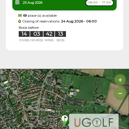
25 Aug 2026
08:00 - 17:00
69
place (s) available
Closing of reservations:
24 Aug 2026 - 06:00
Book before:
14
03
42
12
JOUR(S)
HEURE(S)
MIN(S)
SEC(S)
+
−