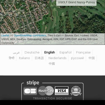
UGOLF Grand Nancy-Pulnoy
Leaflet
| ©
OpenStreetMap contributors
, Tiles © Esri — Source: Esri, i-cubed, USDA,
USGS, AEX, GeoEye, Getmapping, Aerogrid, IGN, IGP, UPR-EGP, and the GIS User
Community
عربى
Deutsche
English
Español
Française
हिन्दी
Italiano
日本語
Nederlands
русский
中国
中國