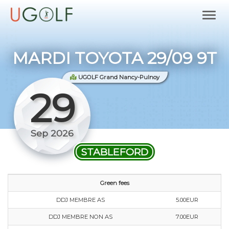
MARDI TOYOTA 29/09 9T
UGOLF Grand Nancy-Pulnoy
29
Sep 2026
STABLEFORD
Green fees
DDJ MEMBRE AS
5.00EUR
DDJ MEMBRE NON AS
7.00EUR