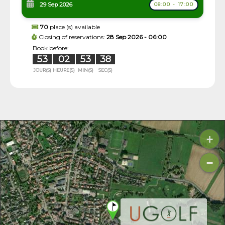
29 Sep 2026
08:00 - 17:00
70
place (s) available
Closing of reservations:
28 Sep 2026 - 06:00
Book before:
53
02
53
37
JOUR(S)
HEURE(S)
MIN(S)
SEC(S)
+
−