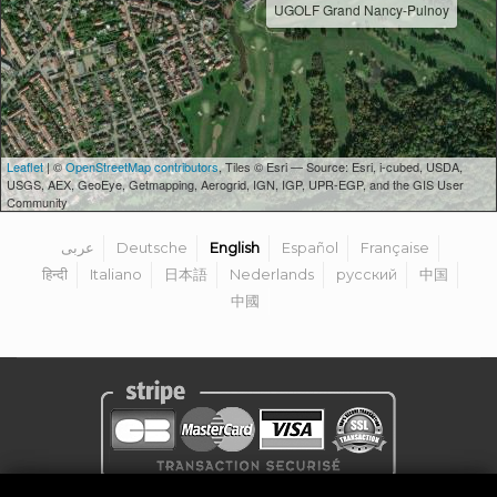
UGOLF Grand Nancy-Pulnoy
Leaflet
| ©
OpenStreetMap contributors
, Tiles © Esri — Source: Esri, i-cubed, USDA,
USGS, AEX, GeoEye, Getmapping, Aerogrid, IGN, IGP, UPR-EGP, and the GIS User
Community
عربى
Deutsche
English
Español
Française
हिन्दी
Italiano
日本語
Nederlands
русский
中国
中國