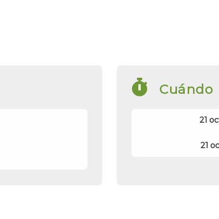
Cuándo
21 oc
21 o