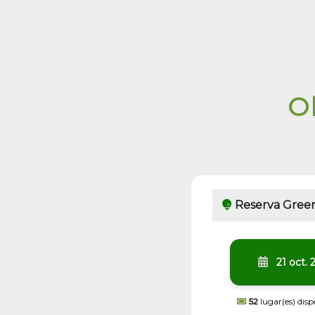
O
Reserva Green
21 oct. 
52
lugar(es) disp