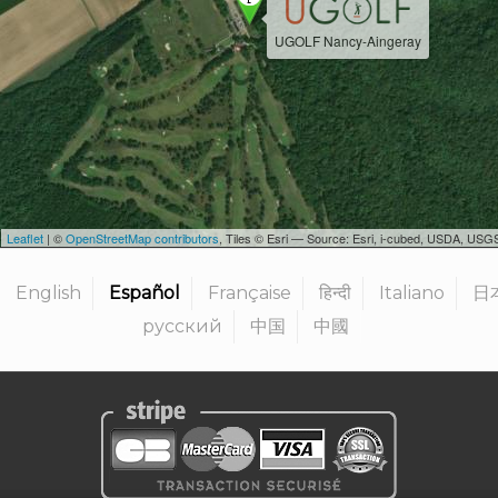
UGOLF Nancy-Aingeray
Leaflet
| ©
OpenStreetMap contributors
, Tiles © Esri — Source: Esri, i-cubed, USDA, U
English
Español
Française
हिन्दी
Italiano
日
русский
中国
中國