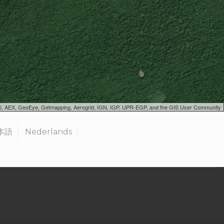
SGS, AEX, GeoEye, Getmapping, Aerogrid, IGN, IGP, UPR-EGP, and the GIS User Community
本語
Nederlands