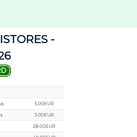
STORES -
26
RD
us
5.00EUR
us
5.00EUR
28.00EUR