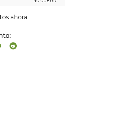
40.00EUR
tos ahora
nto: