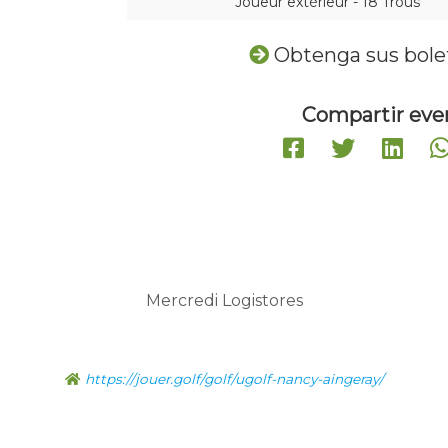
Joueur extérieur - 18 Trous
Obtenga sus bole
Compartir eve
Mercredi Logistores
https://jouer.golf/golf/ugolf-nancy-aingeray/