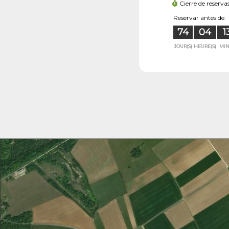
Cierre de reserva
Reservar antes de:
74
04
1
JOUR(S)
HEURE(S)
MIN