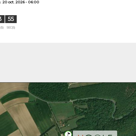
s:
20 oct. 2026 - 06:00
3
54
(S)
SEC(S)