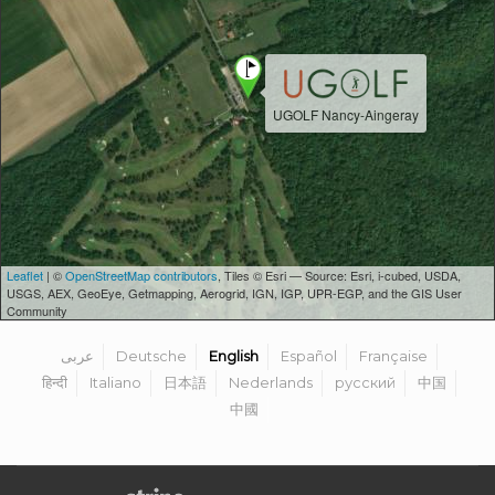
UGOLF Nancy-Aingeray
Leaflet
| ©
OpenStreetMap contributors
, Tiles © Esri — Source: Esri, i-cubed, USDA,
USGS, AEX, GeoEye, Getmapping, Aerogrid, IGN, IGP, UPR-EGP, and the GIS User
Community
عربى
Deutsche
English
Español
Française
हिन्दी
Italiano
日本語
Nederlands
русский
中国
中國