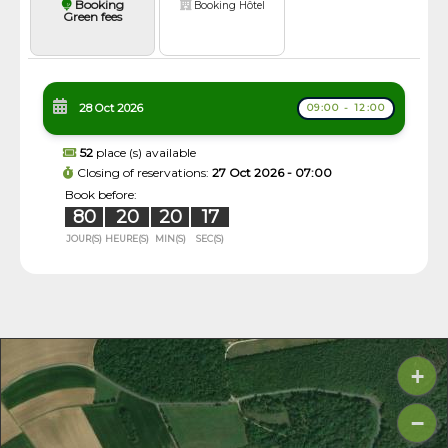
Booking
Booking Hôtel
Green fees
28 Oct 2026
09:00 - 12:00
52
place (s) available
Closing of reservations:
27 Oct 2026 - 07:00
Book before:
80
20
20
17
JOUR(S)
HEURE(S)
MIN(S)
SEC(S)
+
−