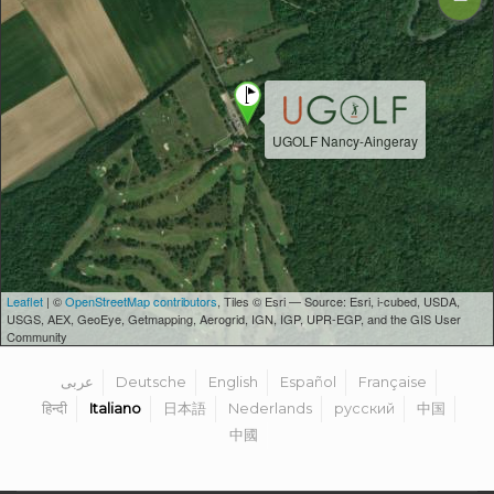
UGOLF Nancy-Aingeray
Leaflet
| ©
OpenStreetMap contributors
, Tiles © Esri — Source: Esri, i-cubed, USDA,
USGS, AEX, GeoEye, Getmapping, Aerogrid, IGN, IGP, UPR-EGP, and the GIS User
Community
عربى
Deutsche
English
Español
Française
हिन्दी
Italiano
日本語
Nederlands
русский
中国
中國