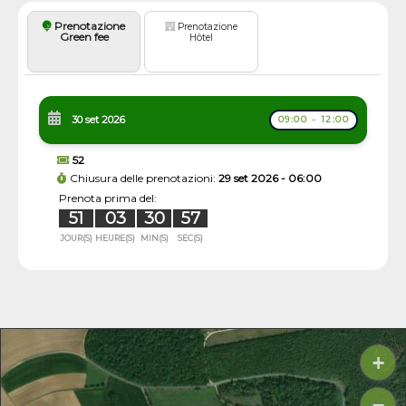
Prenotazione
Prenotazione
Green fee
Hôtel
30 set 2026
09:00 - 12:00
52
Chiusura delle prenotazioni:
29 set 2026 - 06:00
Prenota prima del:
51
03
30
56
JOUR(S)
HEURE(S)
MIN(S)
SEC(S)
+
−