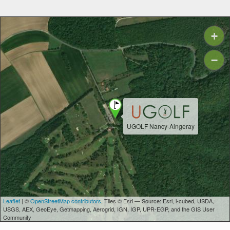
+
−
UGOLF Nancy-Aingeray
Leaflet
| ©
OpenStreetMap contributors
, Tiles © Esri — Source: Esri, i-cubed, USDA,
USGS, AEX, GeoEye, Getmapping, Aerogrid, IGN, IGP, UPR-EGP, and the GIS User
Community