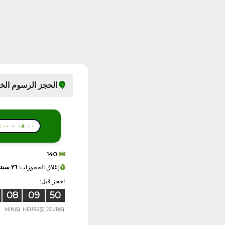
الحجز الرسوم الخ
٠٨:٠٠ - ١٦:٠٠
140
إغلاق الحجوزات:
٢٦ سبتمبر ٢٠٢٦ - ٠٦:٠٠
احجز قبل:
08
09
50
MIN(S)
HEURE(S)
JOUR(S)