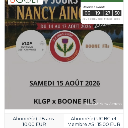
Réservez avan
06
19
JOUR(S)
HEURE(S
@UGOLF Nancy-Aingeray
Abonné(e) -18 ans :
Abonné(e) UGBG et
10.00 EUR
Membre AS : 15.00 EUR