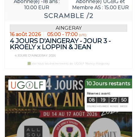
Abonné(e) -18 ans :
Abonné(e) UGBG et
10.00 EUR
Membre AS : 15.00 EUR
SCRAMBLE /2
AINGERAY
16 août 2026
05:00 - 17:00
(UTC)
4 JOURS D'AINGERAY - JOUR 3 -
KROELY x LOPPIN & JEAN
4 JOURS D'AINGERAY 2026
Réservez avan
Voir tous les événements de UGOLF Nancy-Aingeray
07
19
JOUR(S)
HEURE(S
10 Jours restants