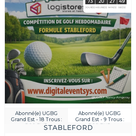
Réservez avant
59
20
JOUR(S)
HEURE(S)
@UGOLF Nancy-Aingeray
Abonné(e) UGBG
Abonné(e) UGBG
Grand Est - 18 Trous :
Grand Est - 9 Trous :
5.00 EUR
5.00 EUR
STABLEFORD