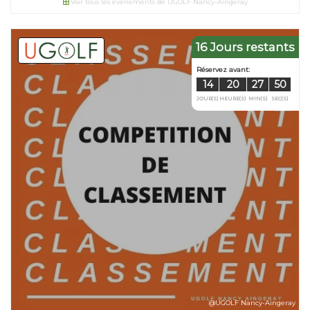
Voir tous les événements de UGOLF Nancy-Aingeray
16 Jours restants
Réservez avant
08
19
JOUR(S)
HEURE(S)
@UGOLF Nancy-Aingeray