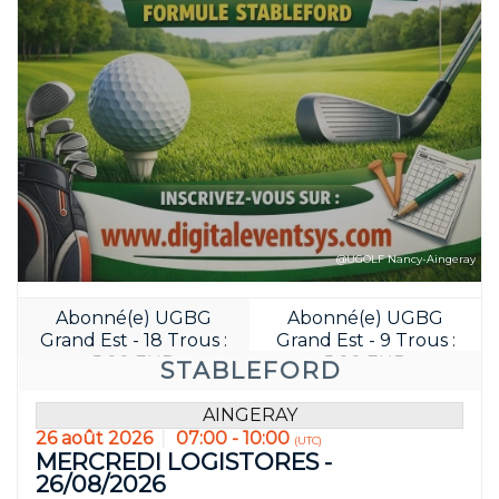
Réservez avant
14
20
JOUR(S)
HEURE(S)
@UGOLF Nancy-Aingeray
Abonné(e) UGBG
Abonné(e) UGBG
Grand Est - 18 Trous :
Grand Est - 9 Trous :
5.00 EUR
5.00 EUR
STABLEFORD
AINGERAY
26 août 2026
07:00 - 10:00
(UTC)
MERCREDI LOGISTORES -
26/08/2026