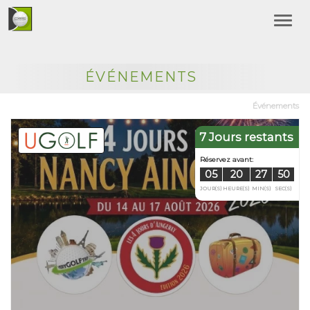
ÉVÉNEMENTS
Événements
7 Jours restants
Réservez avan
05
20
JOUR(S)
HEURE(S