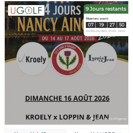
9 Jours restants
@UGOLF Nancy-Aingeray