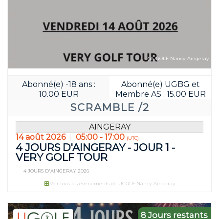
@UGOLF Nancy-Aingeray
Abonné(e) -18 ans :
Abonné(e) UGBG et
10.00 EUR
Membre AS : 15.00 EUR
SCRAMBLE /2
AINGERAY
14 août 2026
05:00 - 17:00
(UTC)
4 JOURS D'AINGERAY - JOUR 1 -
VERY GOLF TOUR
4 JOURS D'AINGERAY 2026
Voir tous les événements de UGOLF Nancy-Aingeray
8 Jours restants