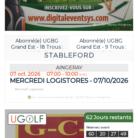
@UGOLF Nancy-Aingeray
Abonné(e) UGBG
Abonné(e) UGBG
Grand Est - 18 Trous :
Grand Est - 9 Trous :
5.00 EUR
5.00 EUR
STABLEFORD
AINGERAY
07 oct. 2026
07:00 - 10:00
(UTC)
MERCREDI LOGISTORES - 07/10/2026
Mercredi Logistores
Voir tous les événements de UGOLF Nancy-Aingeray
Réservez avant
49
20
62 Jours restants
JOUR(S)
HEURE(S)