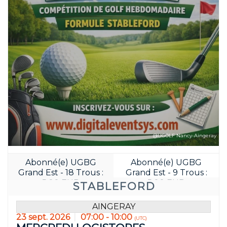
Réservez avant:
24
20
JOUR(S)
HEURE(S)
@UGOLF Nancy-Aingeray
Abonné(e) UGBG
Abonné(e) UGBG
Grand Est - 18 Trous :
Grand Est - 9 Trous :
5.00 EUR
5.00 EUR
STABLEFORD
AINGERAY
23 sept. 2026
07:00 - 10:00
(UTC)