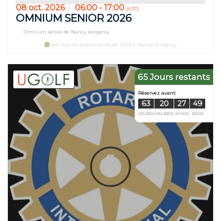
08 oct. 2026
06:00 - 17:00
(UTC)
OMNIUM SENIOR 2026
Omnium sénior de Nancy Aingeray
Voir tous les événements de UGOLF Nancy-Aingeray
65 Jours restants
Réservez avant:
52
20
JOUR(S)
HEURE(S)