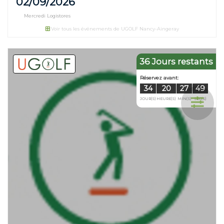
02/09/2026
Mercredi Logistores
Voir tous les événements de UGOLF Nancy-Aingeray
Réservez avant:
21
20
JOUR(S)
HEURE(S)
36 Jours restants