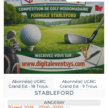
@UGOLF Nancy-Aingeray
Abonné(e) UGBG
Abonné(e) UGBG
Grand Est - 18 Trous :
Grand Est - 9 Trous :
Réservez avant:
5.00 EUR
5.00 EUR
STABLEFORD
45
20
JOUR(S)
HEURE(S)
AINGERAY
30 sept. 2026
07:00 - 10:00