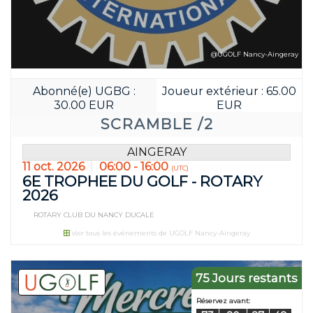
@UGOLF Nancy-Aingeray
Abonné(e) UGBG :
Joueur extérieur : 65.00
30.00 EUR
EUR
SCRAMBLE /2
AINGERAY
11 oct. 2026
06:00 - 16:00
(UTC)
6E TROPHEE DU GOLF - ROTARY
2026
ROTARY CLUB DU NANCY DUCALE
Voir tous les événements de UGOLF Nancy-Aingeray
75 Jours restants