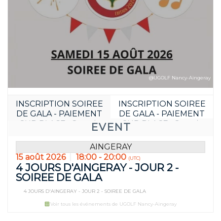
@UGOLF Nancy-Aingeray
INSCRIPTION SOIREE
INSCRIPTION SOIREE
Réservez avan
DE GALA - PAIEMENT
DE GALA - PAIEMENT
06
22
SUR PLACE : Gratuit
SUR PLACE : Gratuit
EVENT
JOUR(S)
HEURE(S
AINGERAY
15 août 2026
18:00 - 20:00
(UTC)
4 JOURS D'AINGERAY - JOUR 2 -
SOIREE DE GALA
4 JOURS D'AINGERAY - JOUR 2 - SOIREE DE GALA
Voir tous les événements de UGOLF Nancy-Aingeray