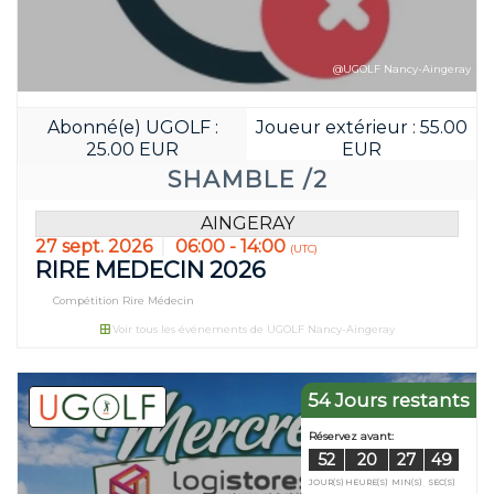
JOUR(S)
HEURE(S)
@UGOLF Nancy-Aingeray
Abonné(e) UGOLF :
Joueur extérieur : 55.00
25.00 EUR
EUR
SHAMBLE /2
AINGERAY
27 sept. 2026
06:00 - 14:00
(UTC)
RIRE MEDECIN 2026
Compétition Rire Médecin
Voir tous les événements de UGOLF Nancy-Aingeray
54 Jours restants