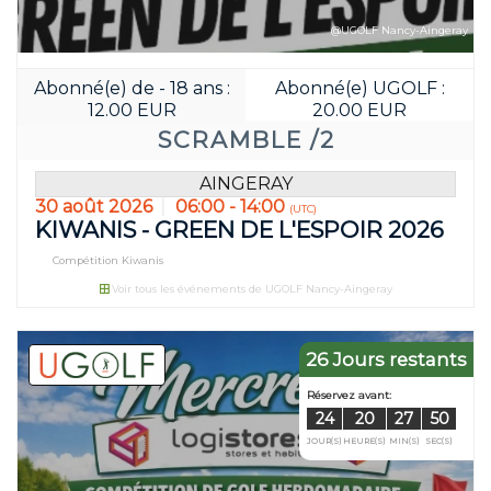
@UGOLF Nancy-Aingeray
Abonné(e) de - 18 ans :
Abonné(e) UGOLF :
Réservez avant
12.00 EUR
20.00 EUR
17
20
SCRAMBLE /2
JOUR(S)
HEURE(S)
AINGERAY
30 août 2026
06:00 - 14:00
(UTC)
KIWANIS - GREEN DE L'ESPOIR 2026
Compétition Kiwanis
Voir tous les événements de UGOLF Nancy-Aingeray
26 Jours restants