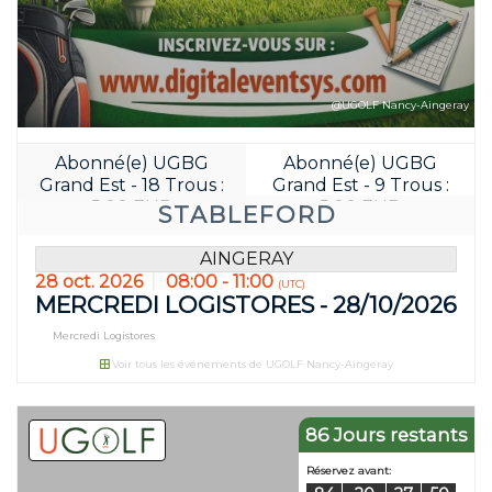
@UGOLF Nancy-Aingeray
Abonné(e) UGBG
Abonné(e) UGBG
Grand Est - 18 Trous :
Grand Est - 9 Trous :
Réservez avant:
5.00 EUR
5.00 EUR
STABLEFORD
60
20
AINGERAY
JOUR(S)
HEURE(S)
28 oct. 2026
08:00 - 11:00
(UTC)
MERCREDI LOGISTORES - 28/10/2026
Mercredi Logistores
Voir tous les événements de UGOLF Nancy-Aingeray
86 Jours restants