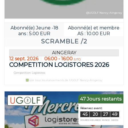
@UGOLF Nancy-Aingeray
Abonné(e) Jeune -18
Abonné(e) et membre
ans : 5.00 EUR
AS : 10.00 EUR
SCRAMBLE /2
AINGERAY
12 sept. 2026
06:00 - 16:00
(UTC)
COMPETITION LOGISTORES 2026
Competition Logistores
Voir tous les événements de UGOLF Nancy-Aingeray
47 Jours restants