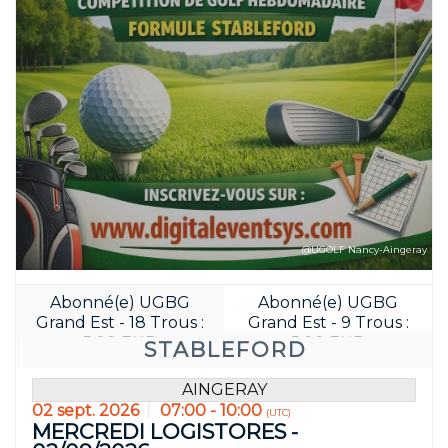
@UGOLF Nancy-Aingeray
Abonné(e) UGBG
Abonné(e) UGBG
Grand Est - 18 Trous :
Grand Est - 9 Trous :
5.00 EUR
5.00 EUR
STABLEFORD
AINGERAY
02 sept. 2026
07:00 - 10:00
(UTC)
MERCREDI LOGISTORES -