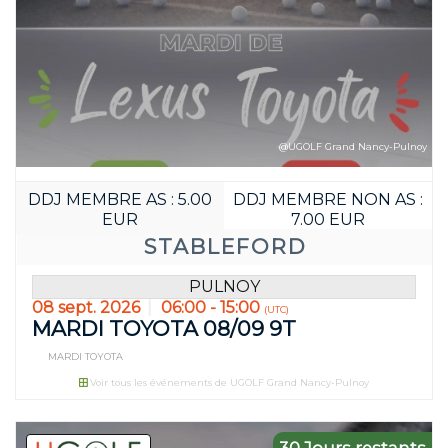
@UGOLF Grand Nancy-Pulnoy
DDJ MEMBRE AS : 5.00
DDJ MEMBRE NON AS :
EUR
7.00 EUR
STABLEFORD
PULNOY
08 sept. 2026
06:00 - 15:00
(UTC)
MARDI TOYOTA 08/09 9T
MARDI TOYOTA
Voir tous les événements de UGOLF Grand Nancy-Pulnoy
30 Jours restants