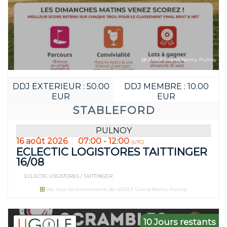
@UGOLF Grand Nancy-Pulnoy
DDJ EXTERIEUR : 50.00
DDJ MEMBRE : 10.00
Réservez avan
EUR
EUR
05
16
STABLEFORD
JOUR(S)
HEURE(S
PULNOY
16 août 2026
07:00 - 12:00
(UTC)
ECLECTIC LOGISTORES TAITTINGER
16/08
ECLECTIC LOGISTORES / TAITTINGER
Voir tous les événements de UGOLF Grand Nancy-Pulnoy
10 Jours restants