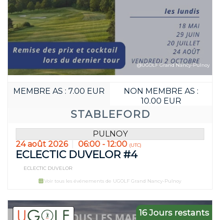
Réservez avant
11
16
JOUR(S)
HEURE(S)
@UGOLF Grand Nancy-Pulnoy
MEMBRE AS : 7.00 EUR
NON MEMBRE AS :
10.00 EUR
STABLEFORD
PULNOY
24 août 2026
06:00 - 12:00
(UTC)
ECLECTIC DUVELOR #4
ECLECTIC DUVELOR
Voir tous les événements de UGOLF Grand Nancy-Pulnoy
16 Jours restants