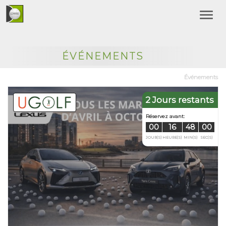
ÉVÉNEMENTS
Événements
2 Jours restants
Réservez avan
00
16
JOUR(S)
HEURE(S