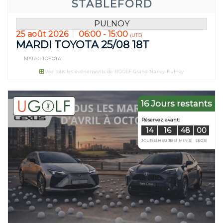
STABLEFORD
JOUR(S)
HEURE(S)
PULNOY
25 août 2026
06:00 - 15:00
(UTC)
MARDI TOYOTA 25/08 18T
MARDI TOYOTA
Voir tous les événements de UGOLF Grand Nancy-Pulnoy
16 Jours restants