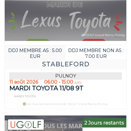
@UGOLF Grand Nancy-Pulnoy
DDJ MEMBRE AS : 5.00
DDJ MEMBRE NON AS :
EUR
7.00 EUR
STABLEFORD
PULNOY
11 août 2026
06:00 - 15:00
(UTC)
MARDI TOYOTA 11/08 9T
MARDI TOYOTA
Voir tous les événements de UGOLF Grand Nancy-Pulnoy
2 Jours restants