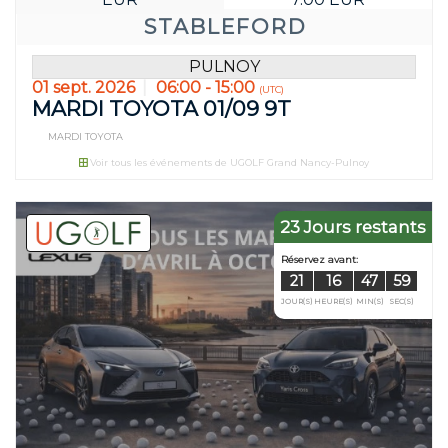
STABLEFORD
PULNOY
01 sept. 2026
06:00 - 15:00
(UTC)
MARDI TOYOTA 01/09 9T
MARDI TOYOTA
Voir tous les événements de UGOLF Grand Nancy-Pulnoy
23 Jours restants