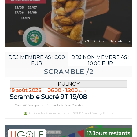
@UGOLF Grand Nancy-Pulnoy
DDJ MEMBRE AS : 6.00
DDJ NON MEMBRE AS :
EUR
10.00 EUR
SCRAMBLE /2
PULNOY
19 août 2026
06:00 - 15:00
(UTC)
Scramble Sucré 9T 19/08
Compétition sponsorisée par la Maison Carabin.
Voir tous les événements de UGOLF Grand Nancy-Pulnoy
13 Jours restants