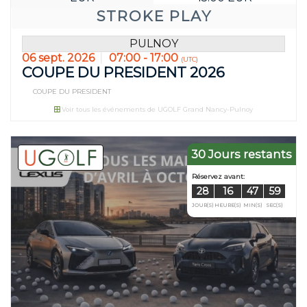
STROKE PLAY
PULNOY
06 sept. 2026
07:00 - 17:00
(UTC)
COUPE DU PRESIDENT 2026
COUPE DU PRESIDENT
Réservez avant:
Voir tous les événements de UGOLF Grand Nancy-Pulnoy
21
16
JOUR(S)
HEURE(S)
30 Jours restants