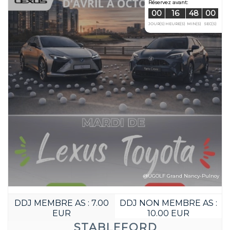
Réservez avan
00
16
JOUR(S)
HEURE(S
@UGOLF Grand Nancy-Pulnoy
DDJ MEMBRE AS : 7.00
DDJ NON MEMBRE AS :
EUR
10.00 EUR
STABLEFORD