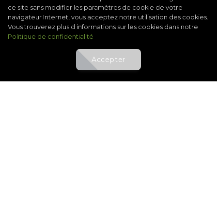
ce site sans modifier les paramètres de cookie de votre
navigateur Internet, vous acceptez notre utilisation des cookies.
Vous trouverez plus d informations sur les cookies dans notre
Politique de confidentialité
Accepter
@UGOLF Grand Nancy-Pulnoy
Membre AS : 8.00 EUR
Non membre AS : 12.00
EUR
SCRAMBLE /2
PULNOY
16 sept. 2026
06:00 - 15:00
(UTC)
Scramble Sucré 18T 16/09
Compétition sponsorisée par la Maison Carabin.
Réservez avant:
Voir tous les événements de UGOLF Grand Nancy-Pulnoy
28
16
JOUR(S)
HEURE(S)
42 Jours restants