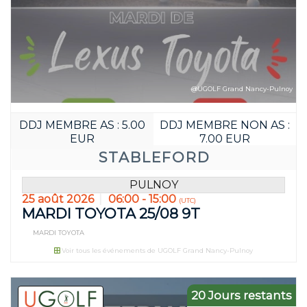
@UGOLF Grand Nancy-Pulnoy
DDJ MEMBRE AS : 5.00
DDJ MEMBRE NON AS :
EUR
7.00 EUR
STABLEFORD
PULNOY
25 août 2026
06:00 - 15:00
(UTC)
MARDI TOYOTA 25/08 9T
MARDI TOYOTA
Réservez avant
Voir tous les événements de UGOLF Grand Nancy-Pulnoy
14
16
JOUR(S)
HEURE(S)
20 Jours restants