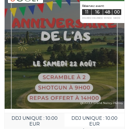
Réservez avant
08
16
JOUR(S)
HEURE(S)
@UGOLF Grand Nancy-Pulnoy
DDJ UNIQUE : 10.00
DDJ UNIQUE : 10.00
EUR
EUR