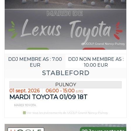
@UGOLF Grand Nancy-Pulnoy
Réservez avant
DDJ MEMBRE AS : 7.00
DDJ NON MEMBRE AS :
19
16
EUR
10.00 EUR
STABLEFORD
JOUR(S)
HEURE(S)
PULNOY
01 sept. 2026
06:00 - 15:00
(UTC)
MARDI TOYOTA 01/09 18T
MARDI TOYOTA
Voir tous les événements de UGOLF Grand Nancy-Pulnoy