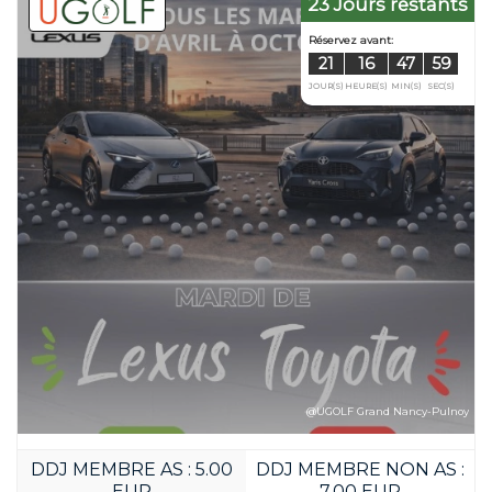
23 Jours restants
Réservez avant:
17
20
JOUR(S)
HEURE(S)
@UGOLF Grand Nancy-Pulnoy
DDJ MEMBRE AS : 5.00
DDJ MEMBRE NON AS :
EUR
7.00 EUR