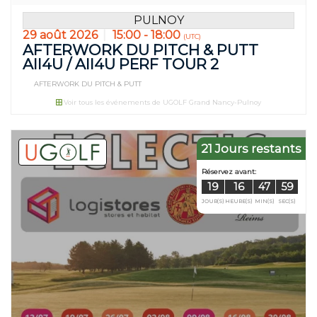
PULNOY
29 août 2026
15:00 - 18:00
(UTC)
AFTERWORK DU PITCH & PUTT
All4U / All4U PERF TOUR 2
AFTERWORK DU PITCH & PUTT
Voir tous les événements de UGOLF Grand Nancy-Pulnoy
21 Jours restants
Réservez avant
14
16
JOUR(S)
HEURE(S)