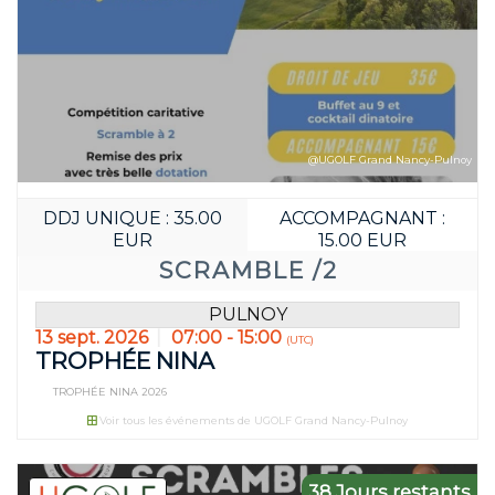
Réservez avant:
26
16
JOUR(S)
HEURE(S)
@UGOLF Grand Nancy-Pulnoy
DDJ UNIQUE : 35.00
ACCOMPAGNANT :
EUR
15.00 EUR
SCRAMBLE /2
PULNOY
13 sept. 2026
07:00 - 15:00
(UTC)
TROPHÉE NINA
TROPHÉE NINA 2026
Voir tous les événements de UGOLF Grand Nancy-Pulnoy
38 Jours restants