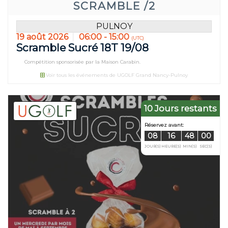
SCRAMBLE /2
PULNOY
19 août 2026
06:00 - 15:00
(UTC)
Scramble Sucré 18T 19/08
Compétition sponsorisée par la Maison Carabin.
Réservez avant
Voir tous les événements de UGOLF Grand Nancy-Pulnoy
08
16
JOUR(S)
HEURE(S)
10 Jours restants