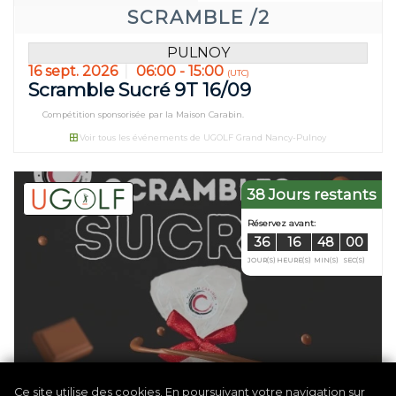
28
16
SCRAMBLE /2
JOUR(S)
HEURE(S)
PULNOY
16 sept. 2026
06:00 - 15:00
(UTC)
Scramble Sucré 9T 16/09
Compétition sponsorisée par la Maison Carabin.
Voir tous les événements de UGOLF Grand Nancy-Pulnoy
38 Jours restants
Ce site utilise des cookies. En poursuivant votre navigation sur