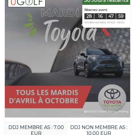
Réservez avant:
21
16
JOUR(S)
HEURE(S)
@UGOLF Grand Nancy-Pulnoy
DDJ MEMBRE AS : 7.00
DDJ NON MEMBRE AS :
EUR
10.00 EUR