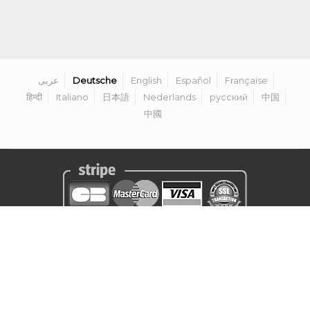
عربى
Deutsche
English
Español
Française
हिन्दी
Italiano
日本語
Nederlands
русский
中国
中國
Datenschutzerklärung
|
Rechtlicher Hinweis
|
Allgemeine
Geschäftsbedingungen
|
Organisator werden
|
Kontakt
©
2026
Golf Competitions @DigitalEventSystem