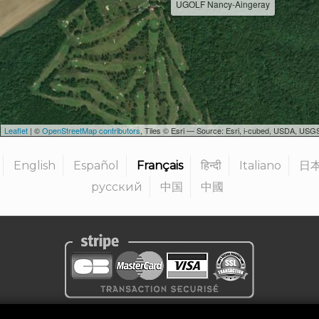
UGOLF Nancy-Aingeray
Leaflet
| ©
OpenStreetMap contributors
, Tiles © Esri — Source: Esri, i-cubed, USDA, U
English
Español
Français
हिन्दी
Italiano
日
русский
中国
中國
entialité
|
Mentions légales
|
Termes et conditions
|
Devenir org