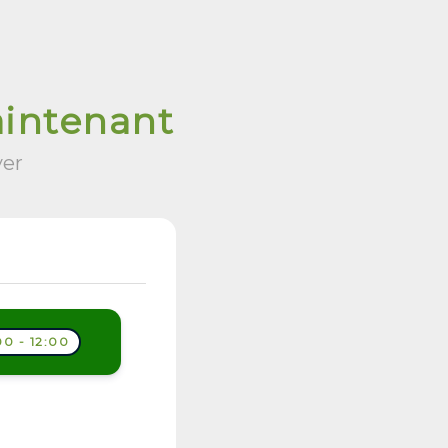
aintenant
ver
00 - 12:00