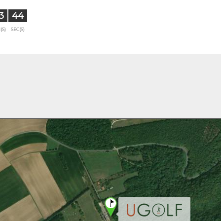
3
43
(S)
SEC(S)