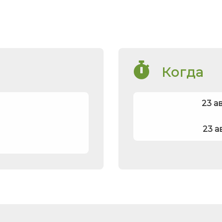
Когда
23 а
23 а