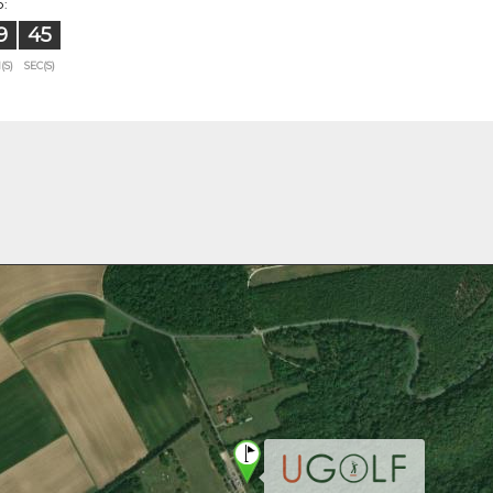
:
9
44
(S)
SEC(S)