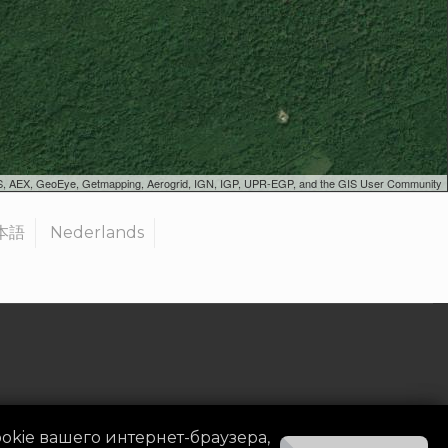
SGS, AEX, GeoEye, Getmapping, Aerogrid, IGN, IGP, UPR-EGP, and the GIS User Community
本語
Nederlands
okie вашего интернет-браузера,
ь организатором
|
Контакт