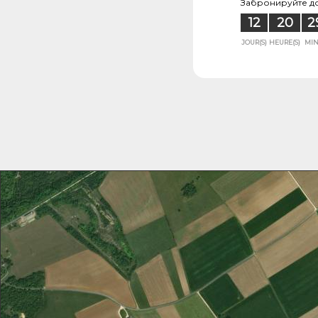
Забронируйте до
12
20
2
JOUR(S)
HEURE(S)
MIN