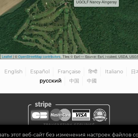
UGOLF Nancy-Aingeray
Leaflet
| ©
OpenStreetMap contributors
, Tiles © Esri — Source: Esri, i-cubed, USDA, U
English
Español
Française
हिन्दी
Italiano
日
русский
中国
中國
ать этот веб-сайт без изменения настроек файлов co
ьности
|
Официальное уведомление
|
Сроки и условия
|
Стат