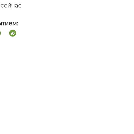
 сейчас
ытием: