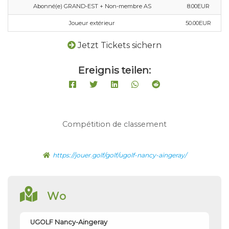
Abonné(e) GRAND-EST + Non-membre AS
8.00EUR
Joueur extérieur
50.00EUR
Jetzt Tickets sichern
Ereignis teilen:
Compétition de classement
https://jouer.golf/golf/ugolf-nancy-aingeray/
Wo
UGOLF Nancy-Aingeray