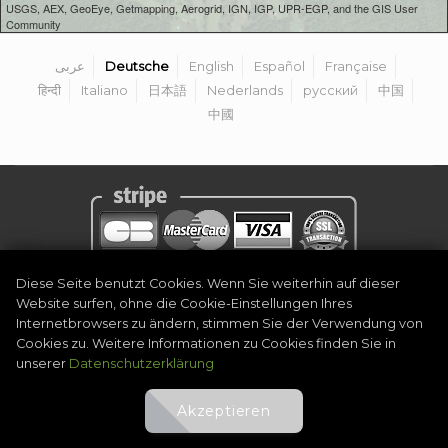
USGS, AEX, GeoEye, Getmapping, Aerogrid, IGN, IGP, UPR-EGP, and the GIS User
Community
عربى
Deutsche
English
Español
Française
हिन्दी
Italiano
日本語
Nederlands
русский
中国
中國
Diese Seite benutzt Cookies. Wenn Sie weiterhin auf dieser
Datenschutzerklärung
|
Rechtlicher Hinweis
|
Allgemeine
Website surfen, ohne die Cookie-Einstellungen Ihres
Geschäftsbedingungen
|
Organisator werden
|
Kontakt
Internetbrowsers zu ändern, stimmen Sie der Verwendung von
©
2026
Golf Competitions @DigitalEventSystem
Cookies zu. Weitere Informationen zu Cookies finden Sie in
unserer
Datenschutzerklärung
Akzeptieren