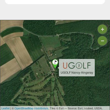
+
−
UGOLF Nancy-Aingeray
Leaflet
| ©
OpenStreetMap contributors
, Tiles © Esri — Source: Esri, i-cubed, USDA,