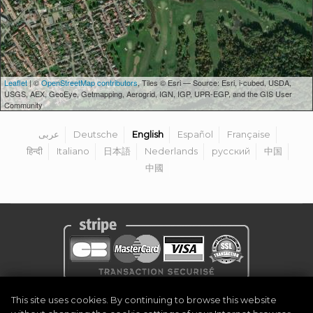
Leaflet
| ©
OpenStreetMap contributors
, Tiles © Esri — Source: Esri, i-cubed, USDA,
USGS, AEX, GeoEye, Getmapping, Aerogrid, IGN, IGP, UPR-EGP, and the GIS User
Community
عربى
Deutsche
English
Español
Française
हिन्दी
Italiano
日本語
Nederlands
русский
中国
中國
Privacy Policy
|
Legal Notice
|
Terms & Conditions
|
Become Organiser
This site uses cookies. By continuing to browse this website
|
Contact