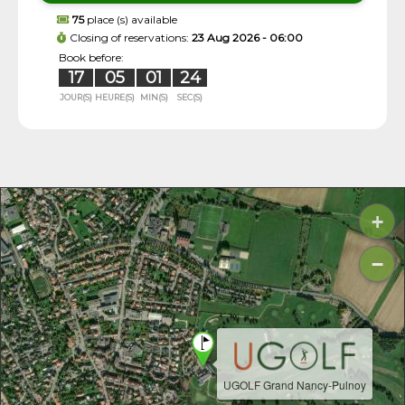
75
place (s) available
Closing of reservations:
23 Aug 2026 - 06:00
Book before:
17
05
01
24
JOUR(S)
HEURE(S)
MIN(S)
SEC(S)
+
−
UGOLF Grand Nancy-Pulnoy