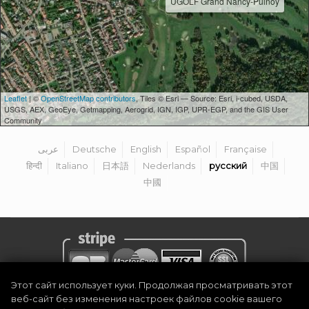
UGOLF Grand Nancy-Pulnoy
Leaflet
| ©
OpenStreetMap contributors
, Tiles © Esri — Source: Esri, i-cubed, USDA,
USGS, AEX, GeoEye, Getmapping, Aerogrid, IGN, IGP, UPR-EGP, and the GIS User
Community
عربى
Deutsche
English
Español
Française
हिन्दी
Italiano
日本語
Nederlands
русский
中国
中國
Этот сайт использует куки. Продолжая просматривать этот
веб-сайт без изменения настроек файлов cookie вашего
Политика конфиденциальности
|
Официальное уведомление
|