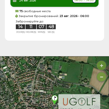
24 авг. 2026
08:00 - 14:00
75
свободные места
Закрытие бронирований:
23 авг. 2026 - 06:00
Забронируйте до:
14
11
07
48
JOUR(S)
HEURE(S)
MIN(S)
SEC(S)
+
−