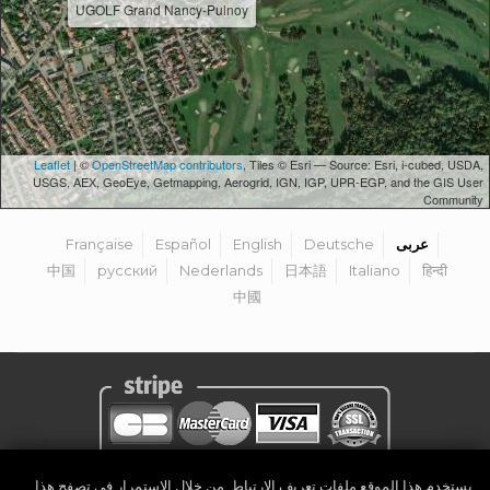
UGOLF Grand Nancy-Pulnoy
Leaflet
| ©
OpenStreetMap contributors
, Tiles © Esri — Source: Esri, i-cubed, USDA,
USGS, AEX, GeoEye, Getmapping, Aerogrid, IGN, IGP, UPR-EGP, and the GIS User
Community
عربى
Deutsche
English
Español
Française
中国
русский
Nederlands
日本語
Italiano
हिन्दी
中國
يستخدم هذا الموقع ملفات تعريف الارتباط. من خلال الاستمرار في تصفح هذا