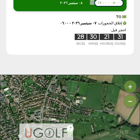
٠٨ سبتمبر ٢٠٢٦
٠٨:٠٠ - ١٧:٠٠
70
إغلاق الحجوزات:
٠٧ سبتمبر ٢٠٢٦ - ٠٦:٠٠
احجز قبل:
28
30
21
31
SEC(S)
MIN(S)
HEURE(S)
JOUR(S)
+
−