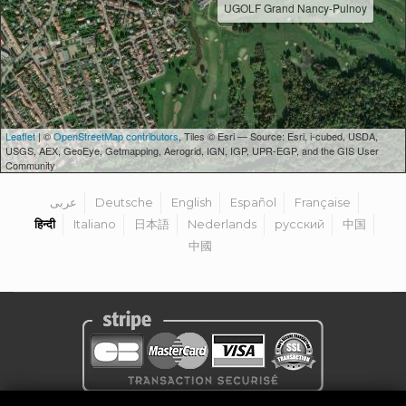
UGOLF Grand Nancy-Pulnoy
Leaflet
| ©
OpenStreetMap contributors
, Tiles © Esri — Source: Esri, i-cubed, USDA,
USGS, AEX, GeoEye, Getmapping, Aerogrid, IGN, IGP, UPR-EGP, and the GIS User
Community
عربى
Deutsche
English
Español
Française
हिन्दी
Italiano
日本語
Nederlands
русский
中国
中國