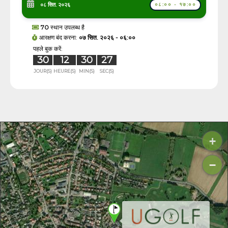
०८ सित. २०२६
०८:०० - १७:००
70
स्थान उपलब्ध है
आरक्षण बंद करना:
०७ सित. २०२६ - ०६:००
पहले बुक करें:
30
12
30
27
JOUR(S)
HEURE(S)
MIN(S)
SEC(S)
+
−