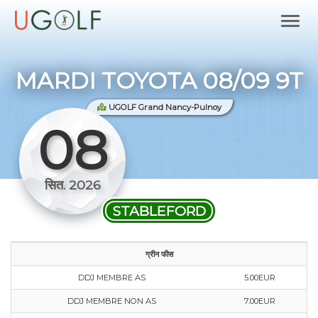
MARDI TOYOTA 08/09 9T
UGOLF Grand Nancy-Pulnoy
08
सित. 2026
STABLEFORD
ग्रीन फीस
DDJ MEMBRE AS
5.00EUR
DDJ MEMBRE NON AS
7.00EUR