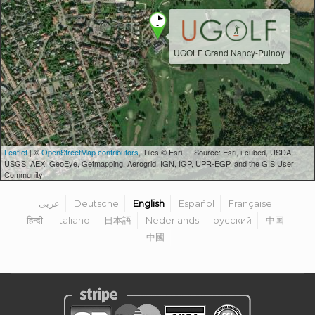
UGOLF Grand Nancy-Pulnoy
Leaflet
| ©
OpenStreetMap contributors
, Tiles © Esri — Source: Esri, i-cubed, USDA,
USGS, AEX, GeoEye, Getmapping, Aerogrid, IGN, IGP, UPR-EGP, and the GIS User
Community
عربى
Deutsche
English
Español
Française
हिन्दी
Italiano
日本語
Nederlands
русский
中国
中國