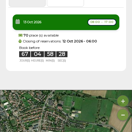
13 Oct 2026
08:00 - 17:00
70
place (s) available
Closing of reservations:
12 Oct 2026 - 06:00
Book before:
67
04
58
27
JOUR(S)
HEURE(S)
MIN(S)
SEC(S)
+
−