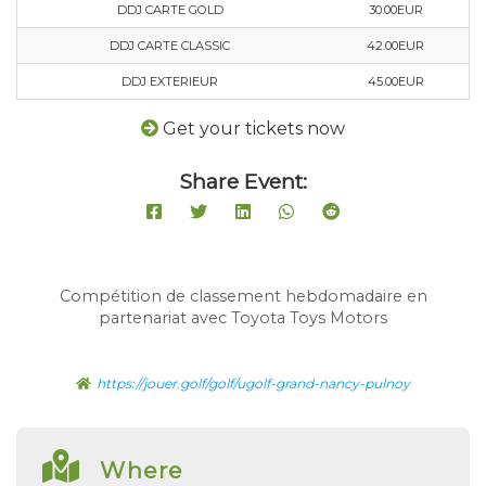
DDJ CARTE GOLD
30.00EUR
DDJ CARTE CLASSIC
42.00EUR
DDJ EXTERIEUR
45.00EUR
Get your tickets now
Share Event:
Compétition de classement hebdomadaire en
partenariat avec Toyota Toys Motors
https://jouer.golf/golf/ugolf-grand-nancy-pulnoy
Where