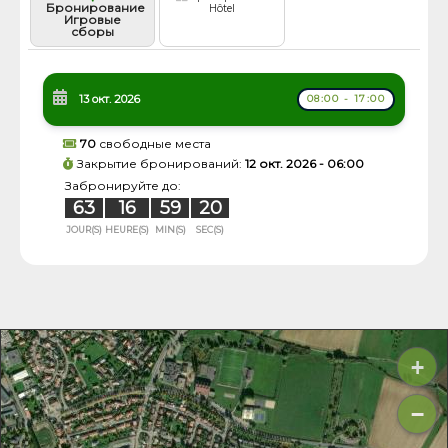
Бронирование
Hôtel
Игровые
сборы
13 окт. 2026
08:00 - 17:00
70
свободные места
Закрытие бронирований:
12 окт. 2026 - 06:00
Забронируйте до:
63
16
59
20
JOUR(S)
HEURE(S)
MIN(S)
SEC(S)
+
−