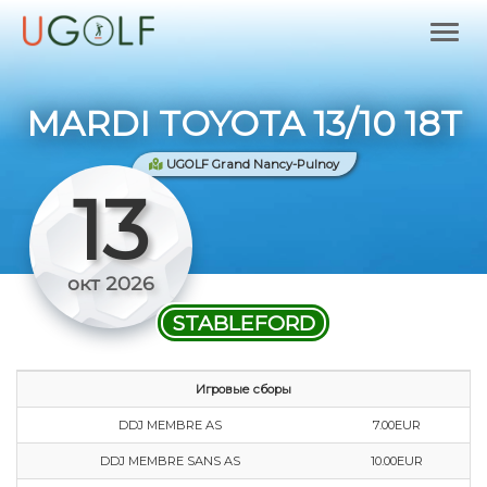
MARDI TOYOTA 13/10 18T
UGOLF Grand Nancy-Pulnoy
13
окт 2026
STABLEFORD
Игровые сборы
DDJ MEMBRE AS
7.00EUR
DDJ MEMBRE SANS AS
10.00EUR