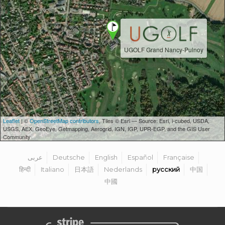
UGOLF Grand Nancy-Pulnoy
Leaflet
| ©
OpenStreetMap contributors
, Tiles © Esri — Source: Esri, i-cubed, USDA,
USGS, AEX, GeoEye, Getmapping, Aerogrid, IGN, IGP, UPR-EGP, and the GIS User
Community
عربى
Deutsche
English
Español
Française
हिन्दी
Italiano
日本語
Nederlands
русский
中国
中國