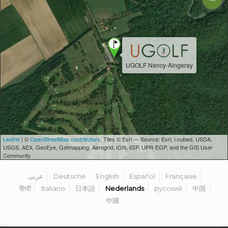
UGOLF Nancy-Aingeray
Leaflet
| ©
OpenStreetMap contributors
, Tiles © Esri — Source: Esri, i-cubed, USDA,
USGS, AEX, GeoEye, Getmapping, Aerogrid, IGN, IGP, UPR-EGP, and the GIS User
Community
عربى
Deutsche
English
Español
Française
हिन्दी
Italiano
日本語
Nederlands
русский
中国
中國