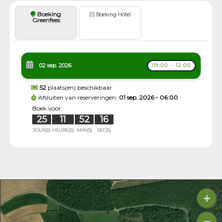
Boeking
Boeking Hôtel
Greenfees
02 sep. 2026
09:00 - 12:00
52
plaats(en) beschikbaar
Afsluiten van reserveringen:
01 sep. 2026 - 06:00
Boek voor:
25
11
52
15
JOUR(S)
HEURE(S)
MIN(S)
SEC(S)
+
−