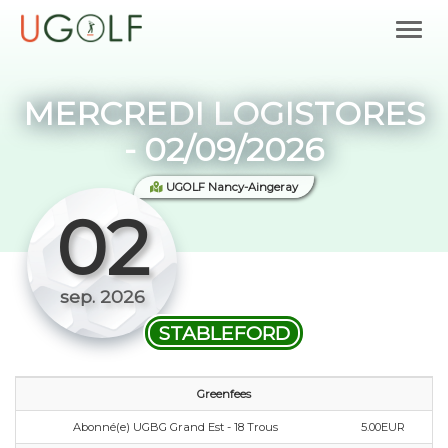
MERCREDI LOGISTORES
- 02/09/2026
UGOLF Nancy-Aingeray
02
sep. 2026
STABLEFORD
Greenfees
Abonné(e) UGBG Grand Est - 18 Trous
5.00EUR