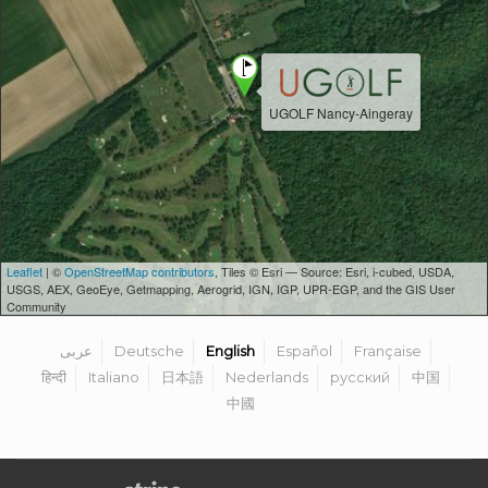
UGOLF Nancy-Aingeray
Leaflet
| ©
OpenStreetMap contributors
, Tiles © Esri — Source: Esri, i-cubed, USDA,
USGS, AEX, GeoEye, Getmapping, Aerogrid, IGN, IGP, UPR-EGP, and the GIS User
Community
عربى
Deutsche
English
Español
Française
हिन्दी
Italiano
日本語
Nederlands
русский
中国
中國