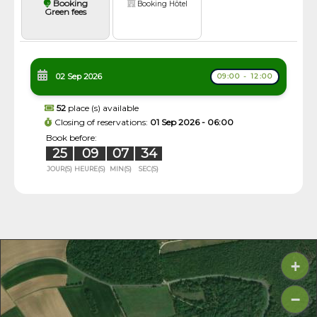
Booking
Booking Hôtel
Green fees
02 Sep 2026
09:00 - 12:00
52
place (s) available
Closing of reservations:
01 Sep 2026 - 06:00
Book before:
25
09
07
33
JOUR(S)
HEURE(S)
MIN(S)
SEC(S)
+
−