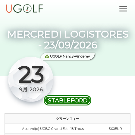
MERCREDI LOGISTORES
- 23/09/2026
UGOLF Nancy-Aingeray
23
9月 2026
STABLEFORD
グリーンフィー
Abonné(e) UGBG Grand Est - 18 Trous
5.00EUR