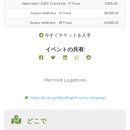
Abonné(e) UGBG Grand Est - 9 Trous
5.00EUR
Joueur extérieur - 9 Trous
28.00EUR
Joueur extérieur - 18 Trous
40.00EUR
今すぐチケットを入手
イベントの共有:
Mercredi Logistores
https://jouer.golf/golf/ugolf-nancy-aingeray/
どこで