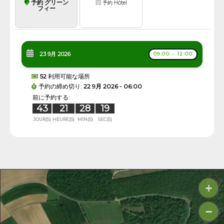
予約 グリーン
予約 Hôtel
フィー
23 9月 2026
09:00 - 12:00
52
利用可能な場所
予約の締め切り:
22 9月 2026 - 06:00
前に予約する:
43
21
28
19
JOUR(S)
HEURE(S)
MIN(S)
SEC(S)
+
−