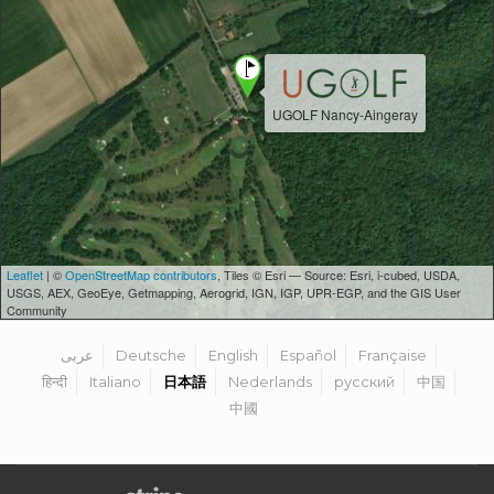
UGOLF Nancy-Aingeray
Leaflet
| ©
OpenStreetMap contributors
, Tiles © Esri — Source: Esri, i-cubed, USDA,
USGS, AEX, GeoEye, Getmapping, Aerogrid, IGN, IGP, UPR-EGP, and the GIS User
Community
عربى
Deutsche
English
Español
Française
हिन्दी
Italiano
日本語
Nederlands
русский
中国
中國