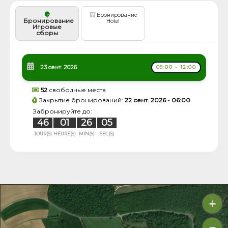
Бронирование
Бронирование
Hôtel
Игровые
сборы
23 сент. 2026
09:00 - 12:00
52
свободные места
Закрытие бронирований:
22 сент. 2026 - 06:00
Забронируйте до:
46
01
26
05
JOUR(S)
HEURE(S)
MIN(S)
SEC(S)
+
−