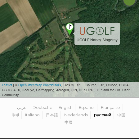
UGOLF Nancy-Aingeray
Leaflet
| ©
OpenStreetMap contributors
, Tiles © Esri — Source: Esri, i-cubed, USDA,
USGS, AEX, GeoEye, Getmapping, Aerogrid, IGN, IGP, UPR-EGP, and the GIS User
Community
عربى
Deutsche
English
Español
Française
हिन्दी
Italiano
日本語
Nederlands
русский
中国
中國