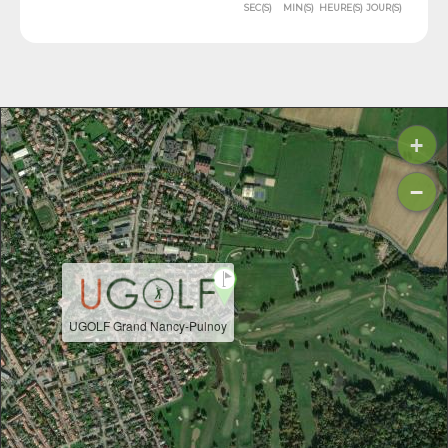
SEC(S)
MIN(S)
HEURE(S)
JOUR(S)
+
−
UGOLF Grand Nancy-Pulnoy