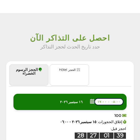
احصل على التذاكر الآن
حدد تاريخ الحدث لحجز التذاكر
الحجز الرسوم
الحجز Hôtel
الخضراء
١٦ سبتمبر ٢٠٢٦
٠٨:٠٠ - ١٧:٠٠
100
إغلاق الحجوزات:
١٥ سبتمبر ٢٠٢٦ - ٠٦:٠٠
احجز قبل:
28
27
01
39