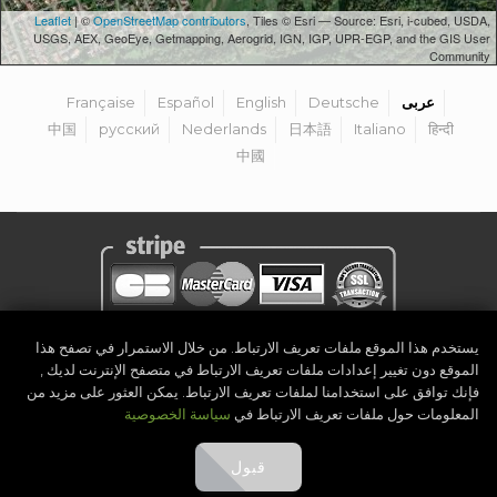
Leaflet
| ©
OpenStreetMap contributors
, Tiles © Esri — Source: Esri, i-cubed, USDA,
USGS, AEX, GeoEye, Getmapping, Aerogrid, IGN, IGP, UPR-EGP, and the GIS User
Community
عربى
Deutsche
English
Español
Française
中国
русский
Nederlands
日本語
Italiano
हिन्दी
中國
يستخدم هذا الموقع ملفات تعريف الارتباط. من خلال الاستمرار في تصفح هذا
سياسة الخصوصية
|
إشعار قانوني
|
الشروط والأحكام
|
كن منظم
|
الاتصال
الموقع دون تغيير إعدادات ملفات تعريف الارتباط في متصفح الإنترنت لديك ,
Golf Competitions @DigitalEventSystem
2026
©
فإنك توافق على استخدامنا لملفات تعريف الارتباط. يمكن العثور على مزيد من
المعلومات حول ملفات تعريف الارتباط في
سياسة الخصوصية
قبول