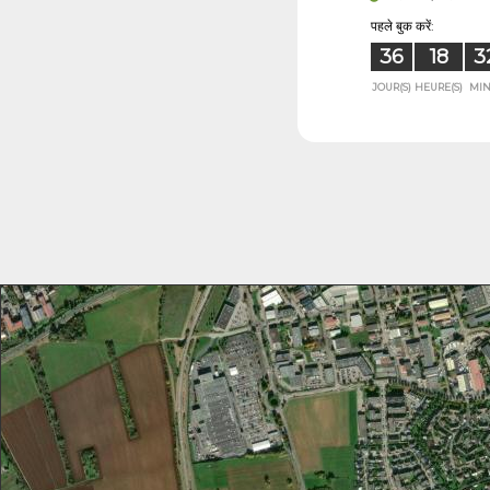
पहले बुक करें:
36
18
3
JOUR(S)
HEURE(S)
MIN