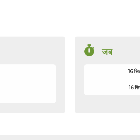
जब
16 स
16 स