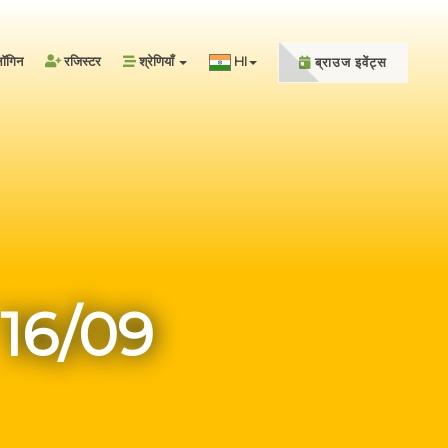
ॉगिन
रजिस्टर
श्रेणियाँ
HI
ब्राउज इवेंट्स
16/09