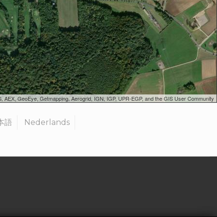
SGS, AEX, GeoEye, Getmapping, Aerogrid, IGN, IGP, UPR-EGP, and the GIS User Community
本語
Nederlands