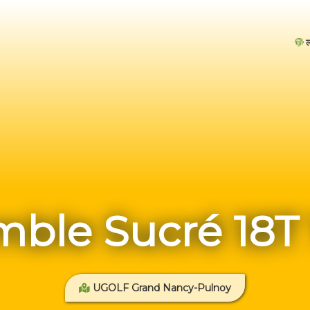
ल
mble Sucré 18T 
UGOLF Grand Nancy-Pulnoy