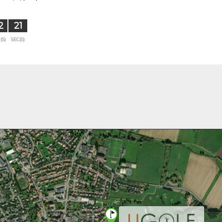
2
20
(S)
SEC(S)