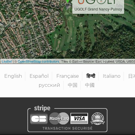
UGOLF Grand Nancy-Pulnoy
Leaflet
| ©
OpenStreetMap contributors
, Tiles © Esri — Source: Esri, i-cubed, USDA, U
English
Español
Française
हिन्दी
Italiano
日
русский
中国
中國