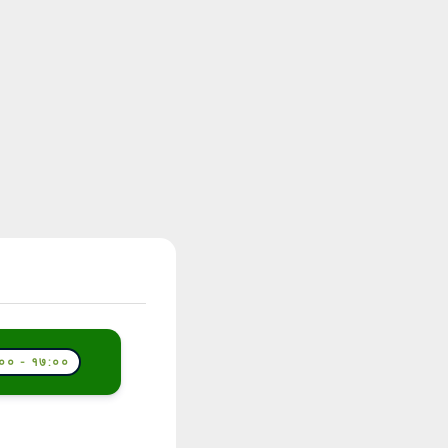
०० - १७:००