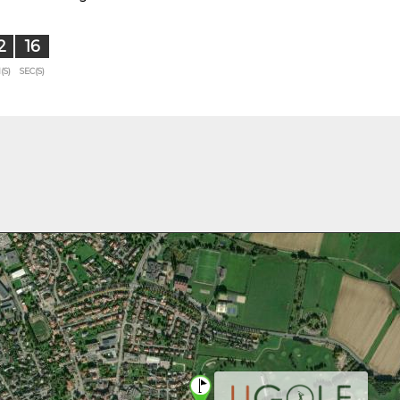
2
15
(S)
SEC(S)