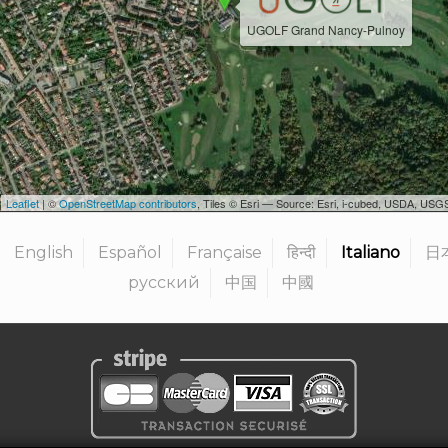
UGOLF Grand Nancy-Pulnoy
Leaflet
| ©
OpenStreetMap contributors
, Tiles © Esri — Source: Esri, i-cubed, USDA, U
English
Español
Française
हिन्दी
Italiano
日
русский
中国
中國