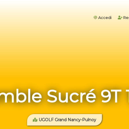
Accedi
Reg
mble Sucré 9T 
UGOLF Grand Nancy-Pulnoy