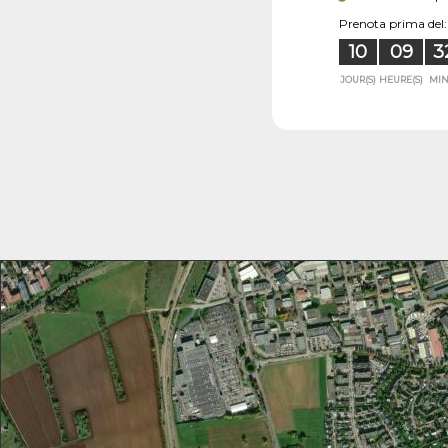
Prenota prima del:
10
09
3
JOUR(S)
HEURE(S)
MIN