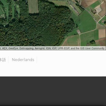
SGS, AEX, GeoEye, Getmapping, Aerogrid, IGN, IGP, UPR-EGP, and the GIS User Community
本語
Nederlands