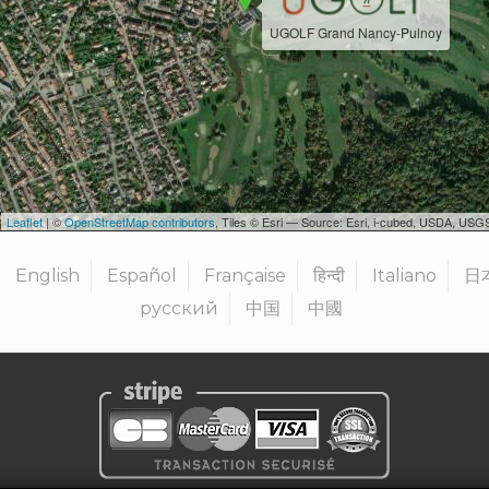
UGOLF Grand Nancy-Pulnoy
Leaflet
| ©
OpenStreetMap contributors
, Tiles © Esri — Source: Esri, i-cubed, USDA, U
English
Español
Française
हिन्दी
Italiano
日
русский
中国
中國