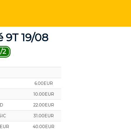
 9T 19/08
/2
6.00EUR
10.00EUR
LD
22.00EUR
SIC
31.00EUR
IEUR
40.00EUR