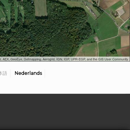
SGS, AEX, GeoEye, Getmapping, Aerogrid, IGN, IGP, UPR-EGP, and the GIS User Community
本語
Nederlands