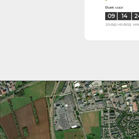
Boek voor:
09
14
2
JOUR(S)
HEURE(S)
MIN