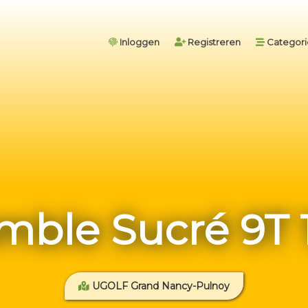
Inloggen
Registreren
Categor
mble Sucré 9T 
UGOLF Grand Nancy-Pulnoy