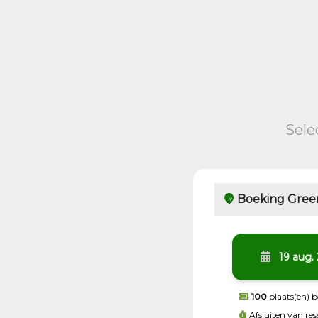
Sele
Boeking Gree
19 aug.
100
plaats(en) 
Afsluiten van re