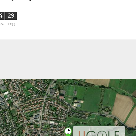
4
28
(S)
SEC(S)