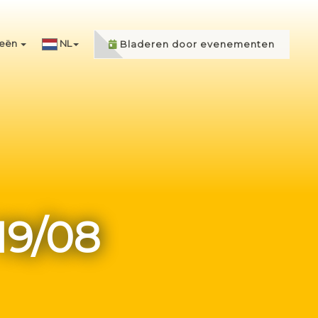
ieën
NL
Bladeren door evenementen
19/08