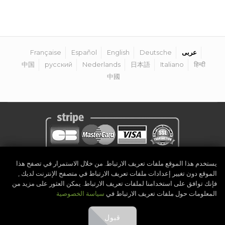
عربى
Deutsche
English
Español
Française
中国
русский
Nederlands
日本語
Italiano
हिन्दी
中國
يستخدم هذا الموقع ملفات تعريف الارتباط. من خلال الاستمرار في تصفح هذا
سياسة الخصوصية
|
إشعار قانوني
|
الشروط والأحكام
|
كن منظم
|
الاتصال
الموقع دون تغيير إعدادات ملفات تعريف الارتباط في متصفح الإنترنت لديك ,
Golf Competitions @DigitalEventSystem
2026
©
فإنك توافق على استخدامنا لملفات تعريف الارتباط. يمكن العثور على مزيد من
المعلومات حول ملفات تعريف الارتباط في
سياسة الخصوصية
قبول