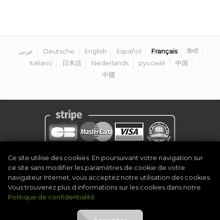
عربى
Deutsche
English
Español
Français
हिन्दी
Italiano
日本語
Nederlands
русский
中国
中國
Ce site utilise des cookies. En poursuivant votre navigation sur
Politique de confidentialité
|
Mentions légales
|
Termes et conditions
|
ce site sans modifier les paramètres de cookie de votre
Devenir organisateur
|
Contact
navigateur Internet, vous acceptez notre utilisation des cookies.
©
2026
Golf Competitions @DigitalEventSystem
Vous trouverez plus d informations sur les cookies dans notre
Politique de confidentialité