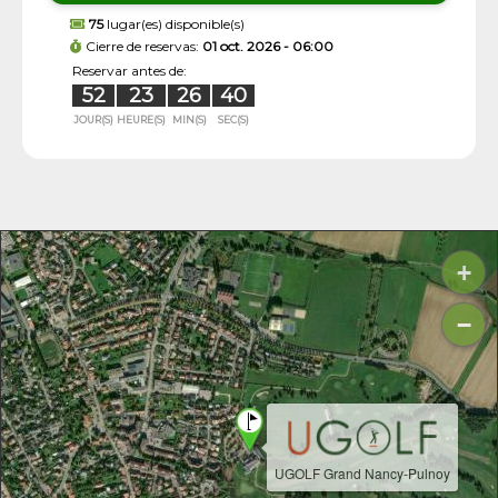
75
lugar(es) disponible(s)
Cierre de reservas:
01 oct. 2026 - 06:00
Reservar antes de:
52
23
26
39
JOUR(S)
HEURE(S)
MIN(S)
SEC(S)
+
−
UGOLF Grand Nancy-Pulnoy