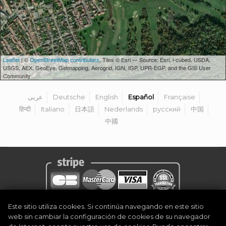
Leaflet
| ©
OpenStreetMap contributors
, Tiles © Esri — Source: Esri, i-cubed, USDA,
USGS, AEX, GeoEye, Getmapping, Aerogrid, IGN, IGP, UPR-EGP, and the GIS User
Community
عربى
Deutsche
English
Español
Française
हिन्दी
Italiano
日本語
Nederlands
русский
中国
中國
Este sitio utiliza cookies. Si continúa navegando en este sitio
Política de privacidad
|
Legal Notice
|
Términos y condiciones
|
web sin cambiar la configuración de cookies de su navegador
Become Organiser
|
Contacto