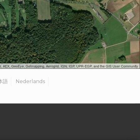
SGS, AEX, GeoEye, Getmapping, Aerogrid, IGN, IGP, UPR-EGP, and the GIS User Community
本語
Nederlands