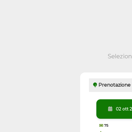
Selezion
Prenotazione
02 ott 
75