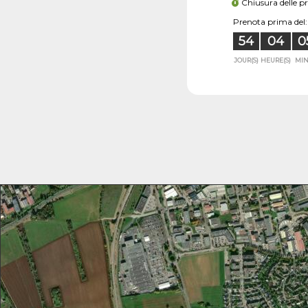
Chiusura delle p
Prenota prima del:
54
04
0
JOUR(S)
HEURE(S)
MIN