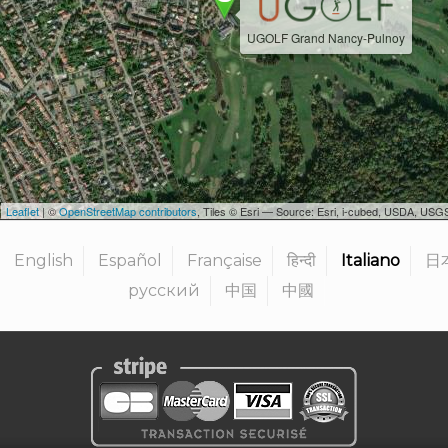
UGOLF Grand Nancy-Pulnoy
Leaflet
| ©
OpenStreetMap contributors
, Tiles © Esri — Source: Esri, i-cubed, USDA, U
English
Español
Française
हिन्दी
Italiano
日
русский
中国
中國