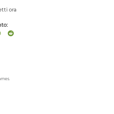
etti ora
to:
ames.