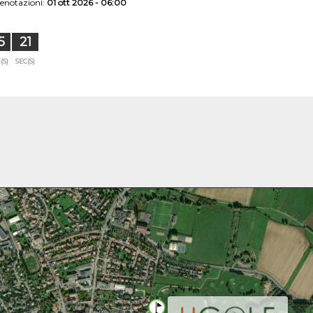
renotazioni:
01 ott 2026 - 06:00
5
20
(S)
SEC(S)