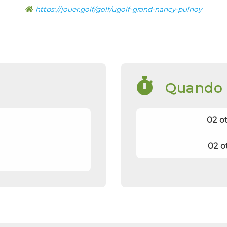
https://jouer.golf/golf/ugolf-grand-nancy-pulnoy
Quando
02 o
02 o