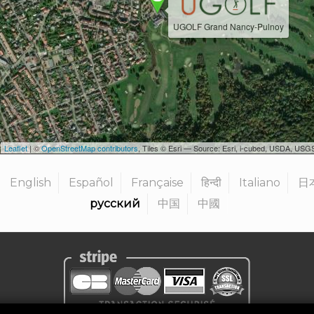
UGOLF Grand Nancy-Pulnoy
Leaflet
| ©
OpenStreetMap contributors
, Tiles © Esri — Source: Esri, i-cubed, USDA, U
English
Español
Française
हिन्दी
Italiano
日
русский
中国
中國