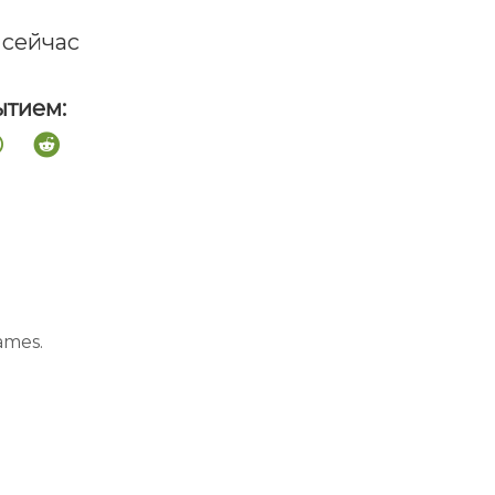
 сейчас
ытием:
ames.