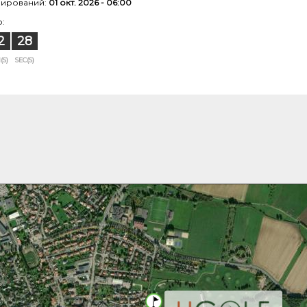
нирований:
01 окт. 2026 - 06:00
:
2
27
(S)
SEC(S)