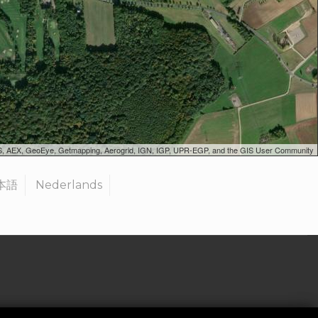
SGS, AEX, GeoEye, Getmapping, Aerogrid, IGN, IGP, UPR-EGP, and the GIS User Community
本語
Nederlands