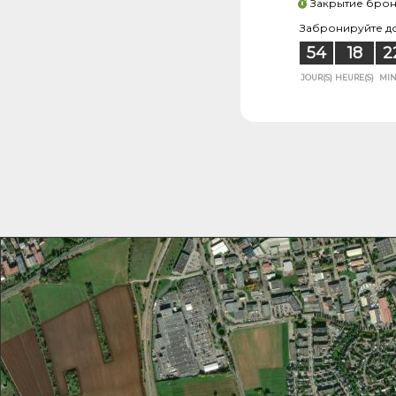
Закрытие бро
Забронируйте до
54
18
2
JOUR(S)
HEURE(S)
MIN