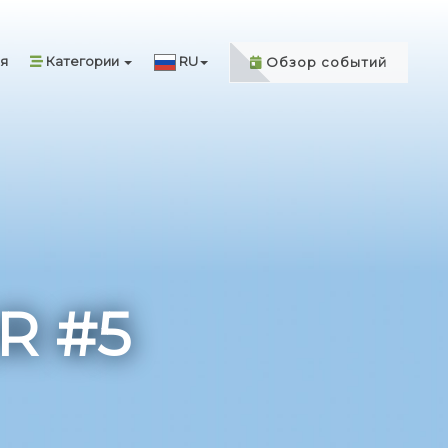
я
Категории
RU
Обзор событий
R #5