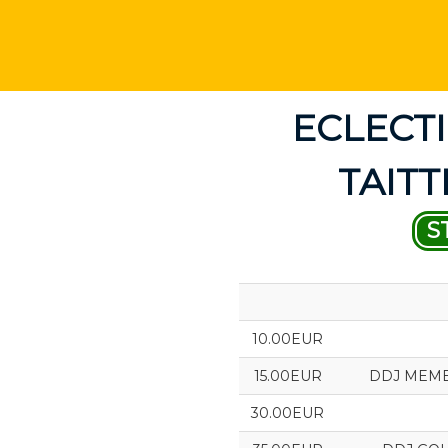
ECLECT
TAITT
S
10.00EUR
15.00EUR
DDJ MEMBRE
30.00EUR