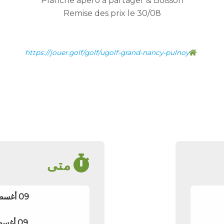
Planche apero à partager & Boisson
Remise des prix le 30/08
https://jouer.golf/golf/ugolf-grand-nancy-pulnoy
متى
09 أغسطس 2026 07:00 (UTC)
09 أغسطس 2026 12:00 (UTC)