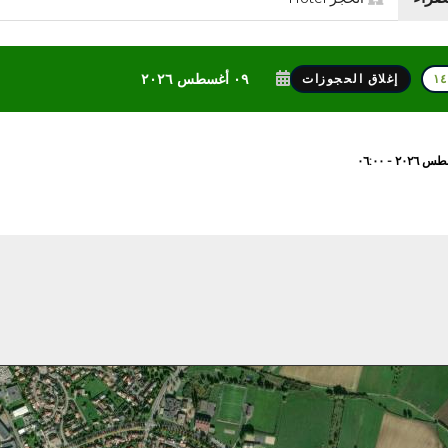
٠٩ أغسطس ٢٠٢٦
إغلاق الحجوزات