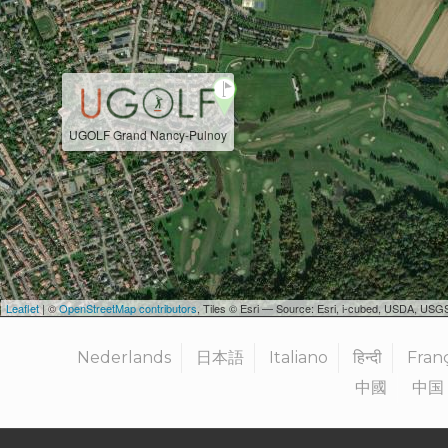
UGOLF Grand Nancy-Pulnoy
Leaflet
| ©
OpenStreetMap contributors
, Tiles © Esri — Source: Esri, i-cubed, USDA, U
Nederlands
日本語
Italiano
हिन्दी
Fran
中國
中国