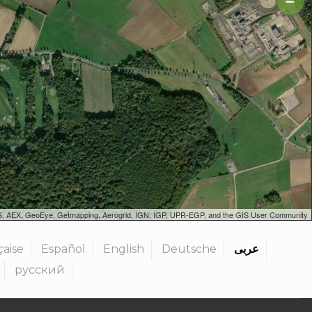
−
SGS, AEX, GeoEye, Getmapping, Aerogrid, IGN, IGP, UPR-EGP, and the GIS User Community
عربى
Deutsche
English
Español
çaise
русский