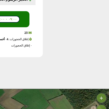
٠٩:٠٠ - ١٤:٠٠
23
إغلاق الحجوزات:
٠٨ أغسطس ٢٠٢٦ - ٠٦:٠٠
- إغلاق الحجوزات
+